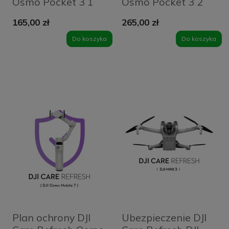
Osmo Pocket 3 1
Osmo Pocket 3 2
rok (kod
lata (kod
165,00 zł
265,00 zł
elektroniczny)
elektroniczny)
Do koszyka
Do koszyka
Plan ochrony DJI
Ubezpieczenie DJI