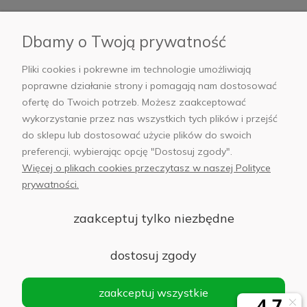
Płatności i dostawa
Dbamy o Twoją prywatność
AB Foto
Pliki cookies i pokrewne im technologie umożliwiają
poprawne działanie strony i pomagają nam dostosować
ofertę do Twoich potrzeb. Możesz zaakceptować
wykorzystanie przez nas wszystkich tych plików i przejść
sklep@abfoto.pl
do sklepu lub dostosować użycie plików do swoich
preferencji, wybierając opcję "Dostosuj zgody".
+48 797 971 275
Więcej o plikach cookies przeczytasz w naszej Polityce
prywatności.
zaakceptuj tylko niezbędne
© 2025 Wszelkie prawa zastrzeżone. Serwis własnością:
AB FOTO
dostosuj zgody
Sp. z o.o.
Siedziba: 02-486 WARSZAWA, Al. Jerozolimskie 176, NIP
zaakceptuj wszystkie
1132646403 KRS nr 0000271999
.