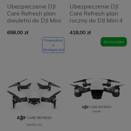
Ubezpieczenie DJI
Ubezpieczenie DJI
Care Refresh plan
Care Refresh plan
dwuletni do DJI Mini
roczny do DJI Mini 4
4 Pro (kod
Pro (kod
698,00 zł
418,00 zł
elektroniczny)
elektroniczny)
Powiadom
Do koszyka
o
dostępności