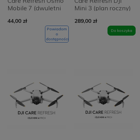
Care Refresh Osmo
Care Refresh DJI
Mobile 7 (dwuletni
Mini 3 (plan roczny)
plan) - karta z
- kod elektroniczny
44,00 zł
289,00 zł
kodem
Powiadom
Do koszyka
o
dostępności