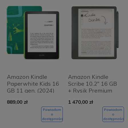
Amazon Kindle
Amazon Kindle
Paperwhite Kids 16
Scribe 10.2" 16 GB
GB 11 gen. (2024)
+ Rysik Premium
Forest Jewel
Czarny - Black
889,00 zł
1 470,00 zł
Zielony - Green
Powiadom
Powiadom
o
o
dostępności
dostępności