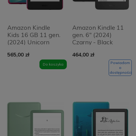
Amazon Kindle
Amazon Kindle 11
Kids 16 GB 11 gen.
gen. 6" (2024)
(2024) Unicorn
Czarny - Black
Valley Różowy -
565,00 zł
464,00 zł
Pink
Powiadom
Do koszyka
o
dostępności