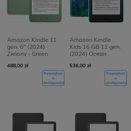
Amazon Kindle 11
Amazon Kindle
gen. 6" (2024)
Kids 16 GB 11 gen.
Zielony - Green
(2024) Ocean
Explorer Niebieski -
488,00 zł
536,00 zł
Blue
Powiadom
Powiadom
o
o
dostępności
dostępności