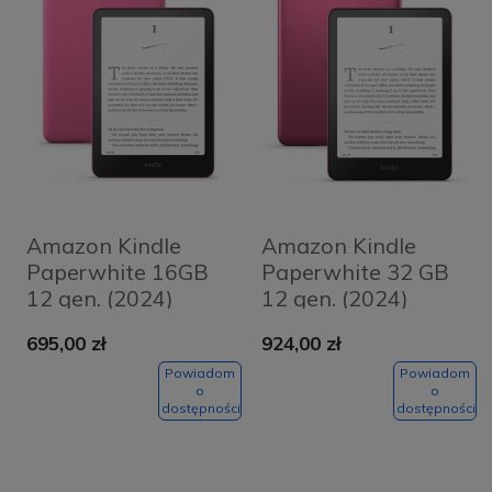
Amazon Kindle
Amazon Kindle
Paperwhite 16GB
Paperwhite 32 GB
12 gen. (2024)
12 gen. (2024)
Różowy -
Signature
695,00 zł
924,00 zł
Raspberry
Metaliczny różowy
- Metallic raspberry
Powiadom
Powiadom
o
o
dostępności
dostępności