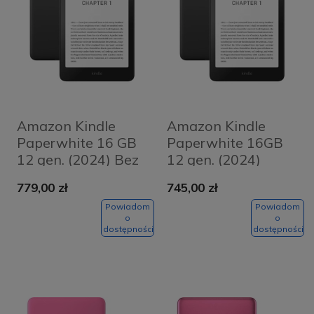
Amazon Kindle
Amazon Kindle
Paperwhite 16 GB
Paperwhite 16GB
12 gen. (2024) Bez
12 gen. (2024)
reklam Czarny -
Czarny - Black
779,00 zł
745,00 zł
Black
Powiadom
Powiadom
o
o
dostępności
dostępności