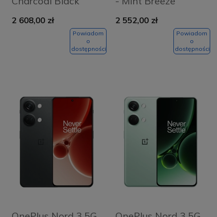
Charcoal Black
- Mint Breeze
2 608,00 zł
2 552,00 zł
Powiadom
Powiadom
o
o
dostępności
dostępności
OnePlus Nord 3 5G
OnePlus Nord 3 5G