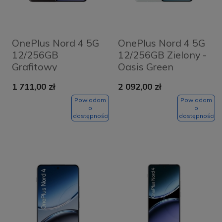
OnePlus Nord 4 5G
OnePlus Nord 4 5G
12/256GB
12/256GB Zielony -
Grafitowy
Oasis Green
Grafitowy -
1 711,00 zł
2 092,00 zł
Obsidian Midnight
Powiadom
Powiadom
o
o
dostępności
dostępności