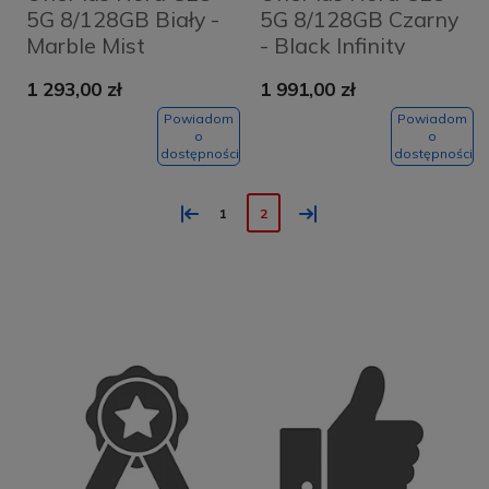
5G 8/128GB Biały -
5G 8/128GB Czarny
Marble Mist
- Black Infinity
1 293,00 zł
1 991,00 zł
Powiadom
Powiadom
o
o
dostępności
dostępności
«
»
1
2