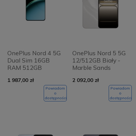
OnePlus Nord 4 5G
OnePlus Nord 5 5G
Dual Sim 16GB
12/512GB Biały -
RAM 512GB
Marble Sands
Zielony - Oasis
1 987,00 zł
2 092,00 zł
Green
Powiadom
Powiadom
o
o
dostępności
dostępności