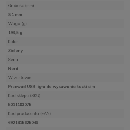
Grubość (mm)
8,1 mm
Waga (g)
193,5 g
Kolor
Zielony
Seria
Nord
W zestawie
Przewód USB, igła do wysuwania tacki sim
Kod sklepu (SKU)
5011103075
Kod producenta (EAN)
6921815625049