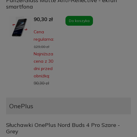
PanzerGlass Matte Anti-Reflective - ekran
smartfona
90,30 zł
Do koszyka
Cena
regularna:
129,00 zł
Najniższa
cena z 30
dni przed
obniżką:
90,30 zł
OnePlus
Słuchawki OnePlus Nord Buds 4 Pro Szare -
Grey