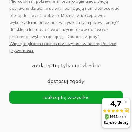
Pliki cookies i pokrewne im technologie umożliwiają
o
poprawne działanie strony i pomagają nam dostosować
143,00 zł
dostępności
ofertę do Twoich potrzeb. Możesz zaakceptować
wykorzystanie przez nas wszystkich tych plików i przejść
do sklepu lub dostosować użycie plików do swoich
preferencji, wybierając opcję "Dostosuj zgody".
Powerbank magnetyczny 5000mAh Ugreen
PB560, USB-C, 15W (beżowy)
Więcej o plikach cookies przeczytasz w naszej Polityce
prywatności.
Do koszyka
90,00 zł
zaakceptuj tylko niezbędne
dostosuj zgody
Powerbank magnetyczny Ecobox Powerbank
zaakceptuj wszystkie
Magsafe 5000 mAh czarny
Do koszyka
30,00 zł