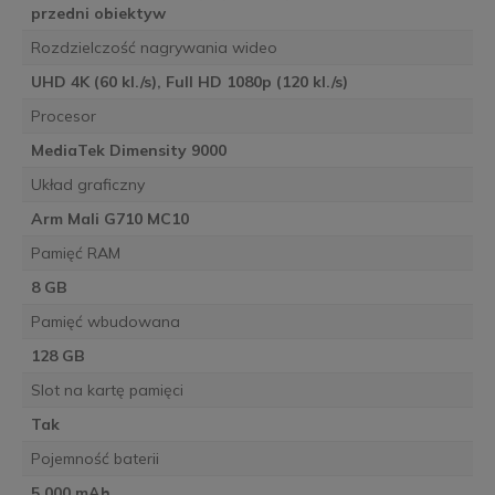
przedni obiektyw
Rozdzielczość nagrywania wideo
UHD 4K (60 kl./s), Full HD 1080p (120 kl./s)
Procesor
MediaTek Dimensity 9000
Układ graficzny
Arm Mali G710 MC10
Pamięć RAM
8 GB
Pamięć wbudowana
128 GB
Slot na kartę pamięci
Tak
Pojemność baterii
5 000 mAh