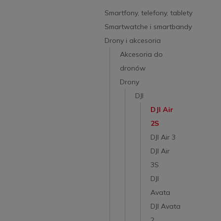
Smartfony, telefony, tablety
Smartwatche i smartbandy
Drony i akcesoria
Akcesoria do
dronów
Drony
DJI
DJI Air
2S
DJI Air 3
DJI Air
3S
DJI
Avata
DJI Avata
2