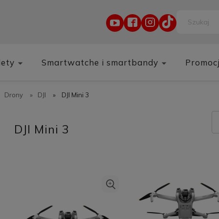
lety
Smartwatche i smartbandy
Promoc
Drony
»
DJI
»
DJI Mini 3
DJI Mini 3