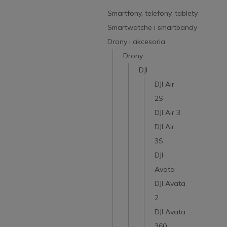
Smartfony, telefony, tablety
Smartwatche i smartbandy
Drony i akcesoria
Drony
DJI
DJI Air
2S
DJI Air 3
DJI Air
3S
DJI
Avata
DJI Avata
2
DJI Avata
360