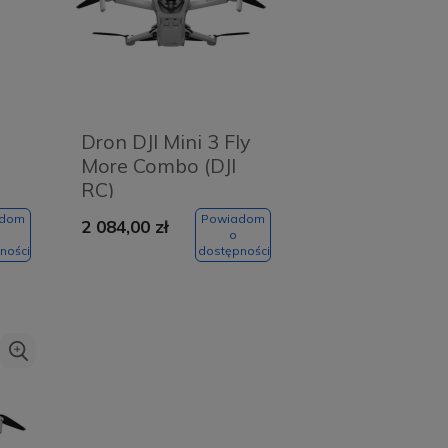
Dron DJI Mini 3 Fly
More Combo (DJI
RC)
adom
Powiadom
2 084,00 zł
o
ności
dostępności