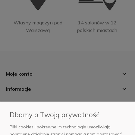
Własny magazyn pod
14 salonów w 12
Warszawą
polskich miastach
Moje konto
Informacje
Płatności i dostawa
Dbamy o Twoją prywatność
AB Foto
Pliki cookies i pokrewne im technologie umożliwiają
poprawne działanie strony i pomagają nam dostosować