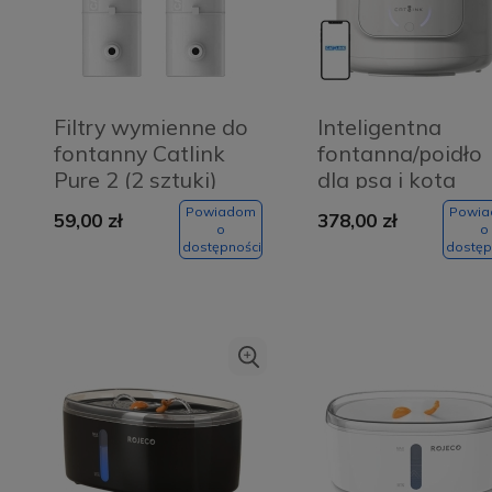
Filtry wymienne do
Inteligentna
fontanny Catlink
fontanna/poidło
Pure 2 (2 sztuki)
dla psa i kota
Catlink Pure
Powiadom
Powi
59,00 zł
378,00 zł
o
o
dostępności
dostęp