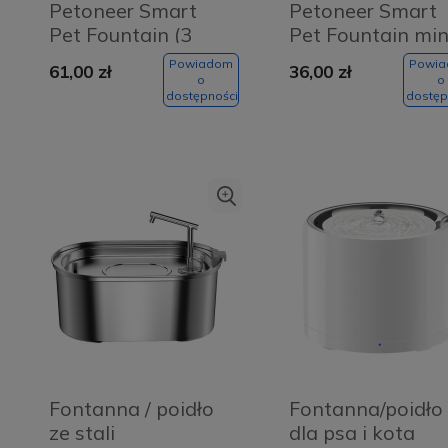
Powiadom
Petoneer Smart
Petoneer Smart
126,00 zł
Do
96,75 zł
1
169,00 zł
129,00 zł
14
o
koszyka
Pet Fountain (3
Pet Fountain min
dostępności
szt.)
(2 szt.)
Powiadom
Powi
61,00 zł
36,00 zł
o
o
dostępności
dostęp
Fontanna / poidło
Fontanna/poidło
ze stali
dla psa i kota