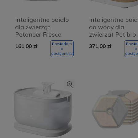
Inteligentne poidło
Inteligentne poid
dla zwierząt
do wody dla
Petoneer Fresco
zwierząt Petibro
EzGo
Dockstream 2.5L
Powiadom
Powi
161,00 zł
371,00 zł
Białe - White
o
o
dostępności
dostęp