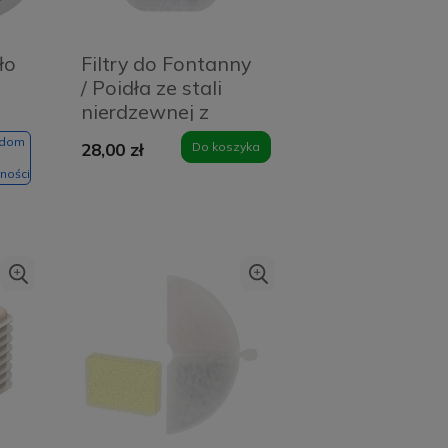
ło
Filtry do Fontanny
/ Poidła ze stali
nierdzewnej z
miską 2w1 3.2l
adom
28,00 zł
Do koszyka
Rojeco
ności