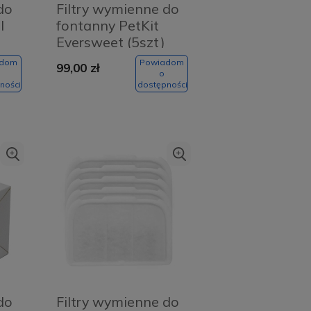
do
Filtry wymienne do
l
fontanny PetKit
Eversweet (5szt)
adom
Powiadom
99,00 zł
o
ności
dostępności
Usługa w salonie -
klejanie prywatyzującą
do
Filtry wymienne do
folią ochronną