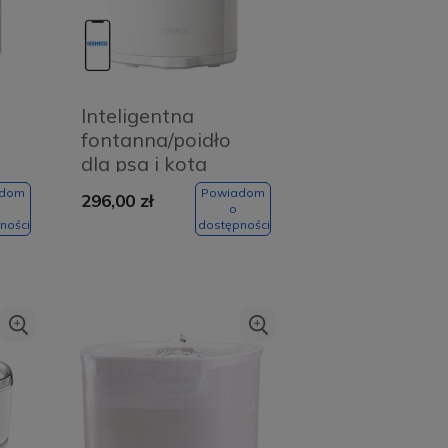
Inteligentna
fontanna/poidło
dla psa i kota
Catlink Pure 2
adom
Powiadom
296,00 zł
o
ności
dostępności