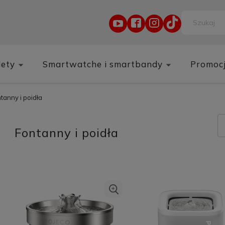
lety
Smartwatche i smartbandy
Promoc
tanny i poidła
Fontanny i poidła