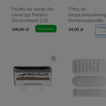
Poidło do wody dla
Filtry do
zwierząt Petibro
bezprzewodowej
Dockstream 2.5L
fontanny/poidła
Białe - White
dla zwierząt
Powi
196,00 zł
Do koszyka
34,00 zł
Oneisall PTM-64
o
dostęp