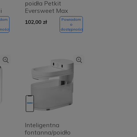
poidła Petkit
PanzerGlass - ekran
04,30 zł
Do
9,00 zł
koszyka
i
Eversweet Max
smartfona
adom
Powiadom
102,00 zł
o
ności
dostępności
Inteligentna
fontanna/poidło