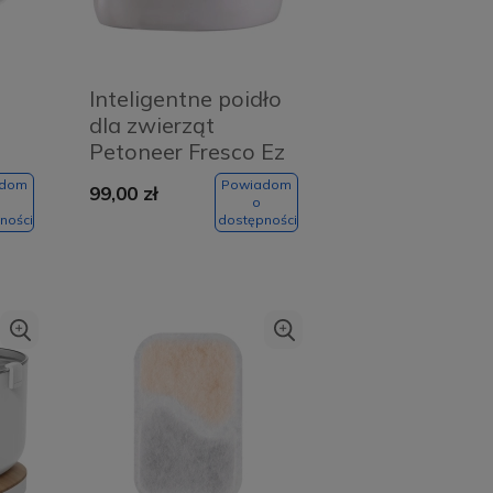
Inteligentne poidło
dla zwierząt
Petoneer Fresco Ez
adom
Powiadom
99,00 zł
o
ności
dostępności