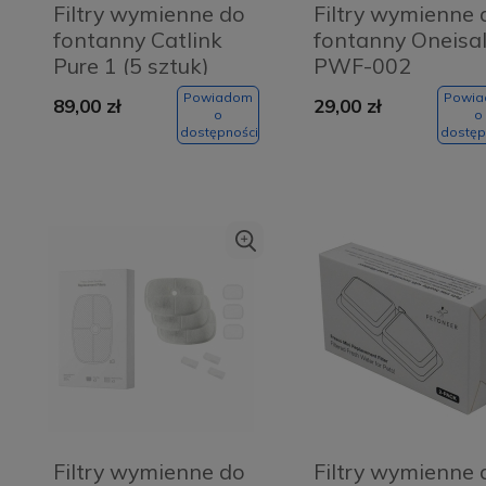
Filtry wymienne do
Filtry wymienne 
fontanny Catlink
fontanny Oneisal
Pure 1 (5 sztuk)
PWF-002
Powiadom
Powi
89,00 zł
29,00 zł
o
o
dostępności
dostęp
Szczoteczka soniczna
Szczoteczka soniczna
Abee Sonic 3.0 UV
Abee Sonic 2.0 Ultra
o
Filtry wymienne do
Filtry wymienne 
Black
Black