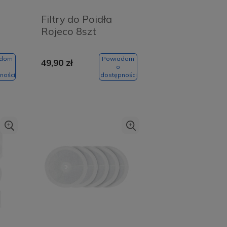
Filtry do Poidła
Rojeco 8szt
adom
Powiadom
49,90 zł
3
o
ności
dostępności