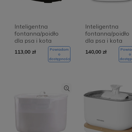
Inteligentna
Inteligentna
fontanna/poidło
fontanna/poidło
dla psa i kota
dla psa i kota
Rojeco 2,5L
Rojeco Wireless
Powiadom
Powi
113,00 zł
140,00 zł
(czarne)
2,5L
o
o
dostępności
dostęp