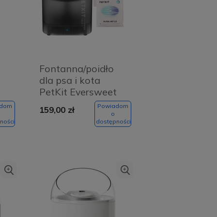
Fontanna/poidło
dla psa i kota
t
PetKit Eversweet
SOLO SE (ciemny
adom
Powiadom
159,00 zł
szary)
o
ności
dostępności