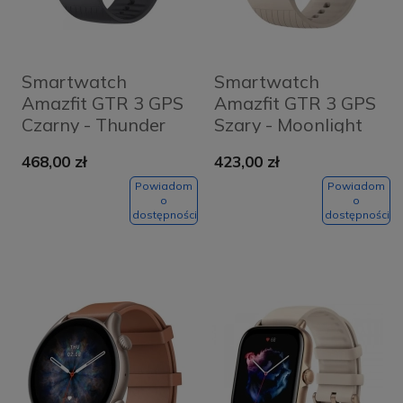
Smartwatch
Smartwatch
Amazfit GTR 3 GPS
Amazfit GTR 3 GPS
Czarny - Thunder
Szary - Moonlight
Black
Grey
468,00 zł
423,00 zł
Powiadom
Powiadom
o
o
dostępności
dostępności