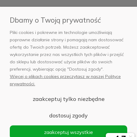
Płatności i dostawa
Dbamy o Twoją prywatność
AB Foto
Pliki cookies i pokrewne im technologie umożliwiają
poprawne działanie strony i pomagają nam dostosować
ofertę do Twoich potrzeb. Możesz zaakceptować
wykorzystanie przez nas wszystkich tych plików i przejść
sklep@abfoto.pl
do sklepu lub dostosować użycie plików do swoich
preferencji, wybierając opcję "Dostosuj zgody".
+48 797 971 275
Więcej o plikach cookies przeczytasz w naszej Polityce
prywatności.
zaakceptuj tylko niezbędne
© 2025 Wszelkie prawa zastrzeżone. Serwis własnością:
AB FOTO
dostosuj zgody
Sp. z o.o.
Siedziba: 02-486 WARSZAWA, Al. Jerozolimskie 176, NIP
zaakceptuj wszystkie
1132646403 KRS nr 0000271999
.