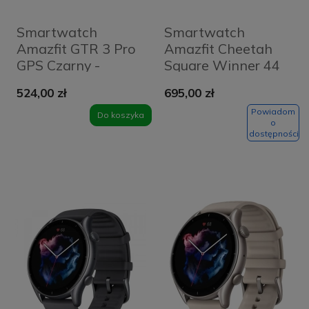
Smartwatch
Smartwatch
Amazfit GTR 3 Pro
Amazfit Cheetah
GPS Czarny -
Square Winner 44
Infinite Black
mm Srebrny -
524,00 zł
695,00 zł
Champagne
Powiadom
Do koszyka
o
dostępności