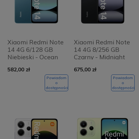
Xiaomi Redmi Note
Xiaomi Redmi Note
14 4G 6/128 GB
14 4G 8/256 GB
Niebieski - Ocean
Czarny - Midnight
Blue
Black
582,00 zł
675,00 zł
Powiadom
Powiadom
o
o
dostępności
dostępności