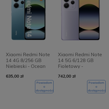
Xiaomi Redmi Note
Xiaomi Redmi Note
14 4G 8/256 GB
14 5G 6/128 GB
Niebieski - Ocean
Fioletowy -
Blue
Lavender Purple
635,00 zł
742,00 zł
Powiadom
Powiadom
o
o
dostępności
dostępności