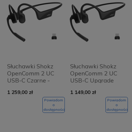
Słuchawki Shokz
Słuchawki Shokz
OpenComm 2 UC
OpenComm 2 UC
USB-C Czarne -
USB-C Upgrade
Black
2025 Czarne -
1 259,00 zł
1 149,00 zł
Black
Powiadom
Powiadom
o
o
dostępności
dostępności