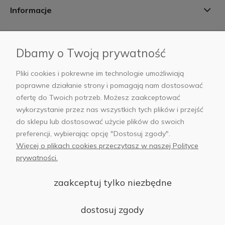
Informacje
Płatności i dostawa
Dbamy o Twoją prywatność
AB Foto
Pliki cookies i pokrewne im technologie umożliwiają
poprawne działanie strony i pomagają nam dostosować
ofertę do Twoich potrzeb. Możesz zaakceptować
wykorzystanie przez nas wszystkich tych plików i przejść
sklep@abfoto.pl
do sklepu lub dostosować użycie plików do swoich
preferencji, wybierając opcję "Dostosuj zgody".
+48 797 971 275
Więcej o plikach cookies przeczytasz w naszej Polityce
prywatności.
zaakceptuj tylko niezbędne
© 2025 Wszelkie prawa zastrzeżone. Serwis własnością:
AB FOTO
dostosuj zgody
Sp. z o.o.