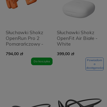
Słuchawki Shokz
Słuchawki Shokz
OpenRun Pro 2
OpenFit Air Białe -
Pomarańczowy -
White
Orange
794,00 zł
399,00 zł
Powiadom
Do koszyka
o
dostępności