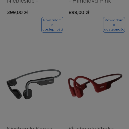
Niebieskie -
- Himalaya Pink
Elevation Blue
399,00 zł
899,00 zł
Powiadom
Powiadom
o
o
dostępności
dostępności
Słuchawki Shokz
Słuchawki Shokz