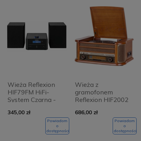
Wieża Reflexion
Wieża z
HIF79FM HiFi-
gramofonem
System Czarna -
Reflexion HIF2002
Black
Retro HiFi-System
345,00 zł
686,00 zł
Brązowa - Brown
Powiadom
Powiadom
o
o
dostępności
dostępności