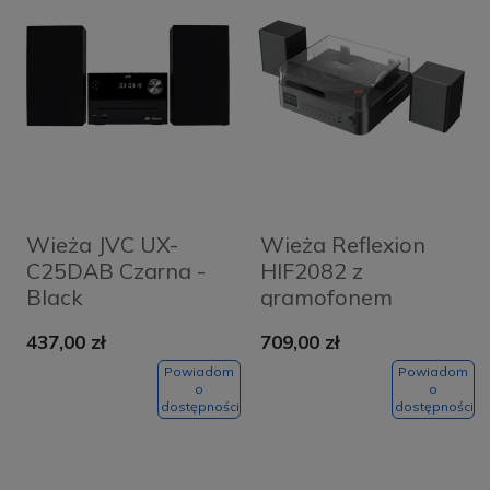
Wieża JVC UX-
Wieża Reflexion
C25DAB Czarna -
HIF2082 z
Black
gramofonem
Czarna - Black
437,00 zł
709,00 zł
Powiadom
Powiadom
o
o
dostępności
dostępności