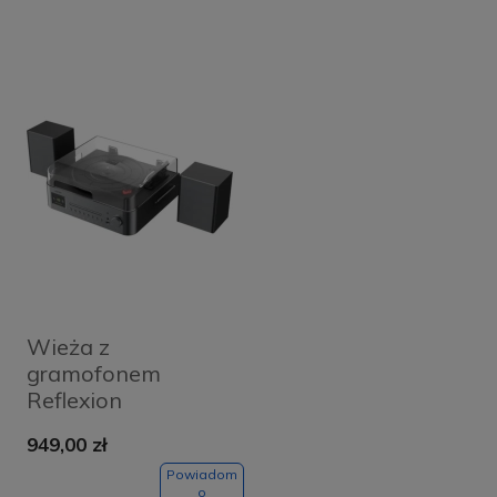
Wieża z
gramofonem
Reflexion
HIF2084INT Czarna
949,00 zł
- Black
Powiadom
o