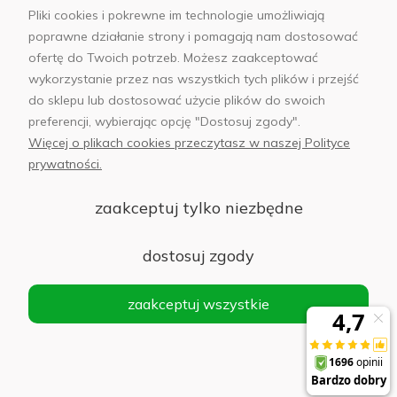
Pliki cookies i pokrewne im technologie umożliwiają
poprawne działanie strony i pomagają nam dostosować
ofertę do Twoich potrzeb. Możesz zaakceptować
wykorzystanie przez nas wszystkich tych plików i przejść
sklep@abfoto.pl
do sklepu lub dostosować użycie plików do swoich
preferencji, wybierając opcję "Dostosuj zgody".
+48 797 971 275
Więcej o plikach cookies przeczytasz w naszej Polityce
prywatności.
zaakceptuj tylko niezbędne
© 2025 Wszelkie prawa zastrzeżone. Serwis własnością:
AB FOTO
dostosuj zgody
Sp. z o.o.
Siedziba: 02-486 WARSZAWA, Al. Jerozolimskie 176, NIP
zaakceptuj wszystkie
1132646403 KRS nr 0000271999
.
'
Sklep internetowy Shoper Premium
realizacja imodules