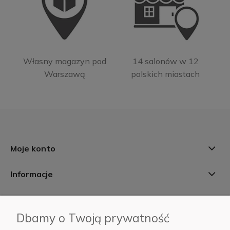
Własny magazyn pod
14 salonów w 12
Warszawą
polskich miastach
Moje konto
Informacje
Płatności i dostawa
Dbamy o Twoją prywatność
AB Foto