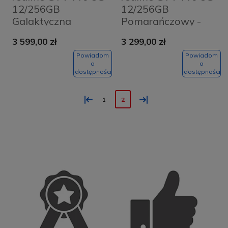
12/256GB
12/256GB
Galaktyczna
Pomarańczowy -
szarość - Galaxy
Mars Orange
3 599,00 zł
3 299,00 zł
Grey
Powiadom
Powiadom
o
o
dostępności
dostępności
«
»
1
2