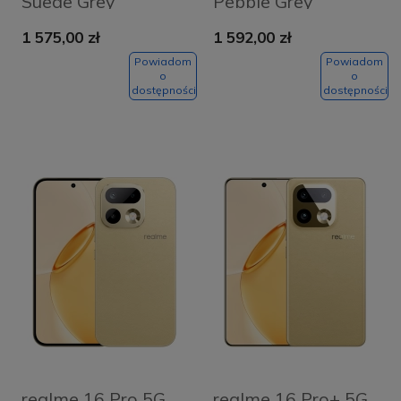
Suede Grey
Pebble Grey
1 575,00 zł
1 592,00 zł
Powiadom
Powiadom
o
o
dostępności
dostępności
realme 16 Pro 5G
realme 16 Pro+ 5G