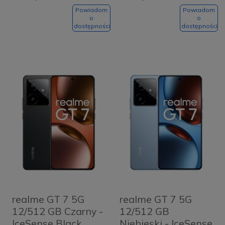
Powiadom
Powiadom
o
o
dostępności
dostępności
realme GT 7 5G
realme GT 7 5G
12/512 GB Czarny -
12/512 GB
IceSense Black
Niebieski - IceSense