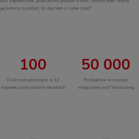
ych zapaleńców. Jeżeli jesteś jednym z nich i chcesz mieć realny
ej kariery, a jakże!), to daj nam o sobie znać!
100
50 000
Osób zatrudnionych w 12
Produktów w naszym
największych polskich miastach
magazynie pod Warszawą