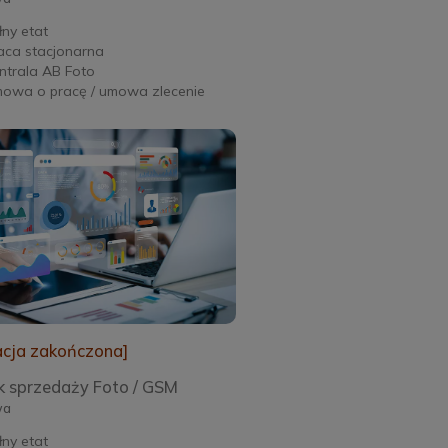
łny etat
aca stacjonarna
ntrala AB Foto
owa o pracę / umowa zlecenie
acja zakończona]
k sprzedaży Foto / GSM
wa
łny etat