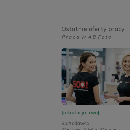
Ostatnie oferty pracy
P r a c a w A B F o t o
[rekrutacja trwa]
Sprzedawca
Warszawa, Gdańsk, Wrocław