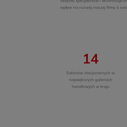
zespołu specjalistów i technologiczn
wpływ na rozwój naszej firmy (i swoj
14
Salonów stacjonarnych w
największych galeriach
handlowych w kraju