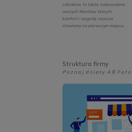
członków, to także zadowolenie
naszych Klientów, których
komfort i wygodę zawsze
stawiamy na pierwszym miejscu.
Struktura firmy
P o z n a j d z i a ł y A B F o t o