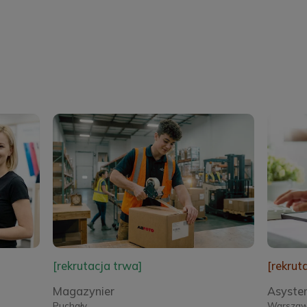
[rekrutacja trwa]
[rekrut
Magazynier
Asyste
Puchały
Warsza