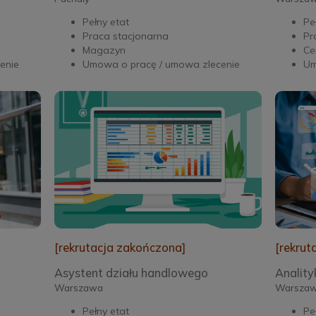
Pełny etat
Pe
Praca stacjonarna
Pr
Magazyn
Ce
enie
Umowa o pracę / umowa zlecenie
Um
[rekrutacja zakończona]
[rekrut
Asystent działu handlowego
Anality
Warszawa
Warsza
Pełny etat
Pe