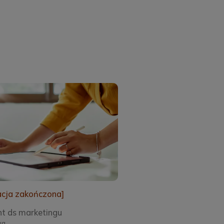
acja zakończona]
nt ds marketingu
wa