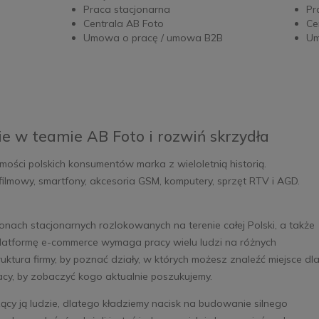
Praca stacjonarna
Pr
Centrala AB Foto
Ce
Umowa o pracę / umowa B2B
Um
ie w teamie AB Foto i rozwiń skrzydła
ści polskich konsumentów marka z wieloletnią historią.
filmowy, smartfony, akcesoria GSM, komputery, sprzęt RTV i AGD.
onach stacjonarnych rozlokowanych na terenie całej Polski, a także
platformę e-commerce wymaga pracy wielu ludzi na różnych
uktura firmy, by poznać działy, w których możesz znaleźć miejsce dl
racy, by zobaczyć kogo aktualnie poszukujemy.
ący ją ludzie, dlatego kładziemy nacisk na budowanie silnego