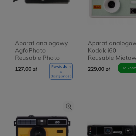
Aparat analogowy
Aparat analogo
AgfaPhoto
Kodak i60
Reusable Photo
Reusable Mięto
Camera czarny
- Mint
Powiadom
127,00 zł
229,00 zł
Do kosz
o
dostępności