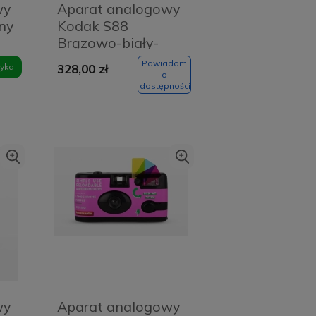
wy
Aparat analogowy
ny
Kodak S88
Brązowo-biały-
Brown and white
Powiadom
yka
328,00 zł
o
dostępności
wy
Aparat analogowy