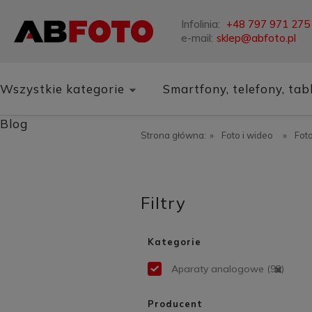
Infolinia:
+48 797 971 275
e-mail:
sklep@abfoto.pl
Wszystkie kategorie
Smartfony, telefony, tab
Blog
Strona główna:
»
Foto i wideo
»
Fot
Filtry
Kategorie
Aparaty analogowe
(93)
Producent