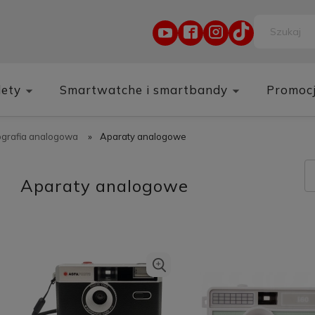
lety
Smartwatche i smartbandy
Promoc
ografia analogowa
»
Aparaty analogowe
Aparaty analogowe