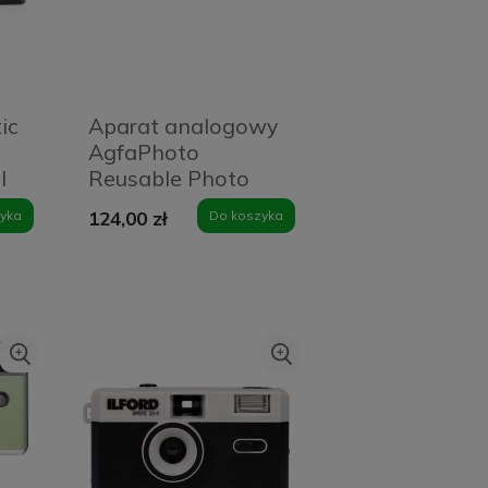
ic
Aparat analogowy
AgfaPhoto
l
Reusable Photo
Camera brązowy
yka
124,00 zł
Do koszyka