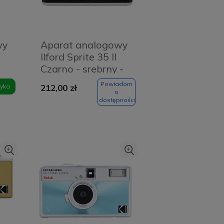
wy
Aparat analogowy
Ilford Sprite 35 II
Czarno - srebrny -
Black and silver
Powiadom
yka
212,00 zł
o
dostępności