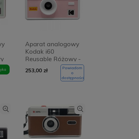
wy
Aparat analogowy
Kodak i60
wy
Reusable Różowy -
Pink
Powiadom
yka
253,00 zł
o
dostępności