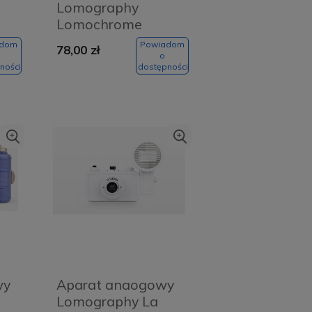
Lomography
Lomochrome
Purple
adom
Powiadom
78,00 zł
o
ności
dostępności
wy
Aparat anaogowy
Lomography La
Szczoteczka soniczna