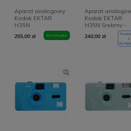
Aparat analogowy
Aparat analogo
Kodak EKTAR
Kodak EKTAR
H35N
H35N Srebrny -
Pomarańczowy -
Striped Silver
Powi
255,00 zł
Do koszyka
240,00 zł
Glazed orange
o
dostęp