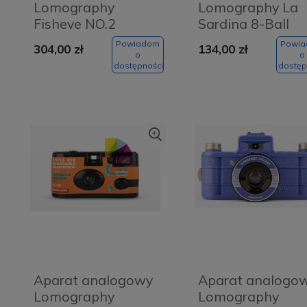
Lomography
Lomography La
Fisheye NO.2
Sardina 8-Ball
PAPAYA POP
czarny - black
Powiadom
Powi
304,00 zł
134,00 zł
o
o
dostępności
dostęp
Aparat analogowy
Aparat analogo
Lomography
Lomography
Szczoteczka soniczna
Szczoteczka soniczna