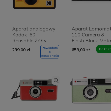
Aparat analogowy
Aparat Lomomat
Kodak I60
110 Camera &
Reusable Żółty -
Flash Black Meta
Yellow
Nocturne
Powiadom
239,00 zł
659,00 zł
Do kosz
o
dostępności