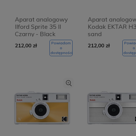
Aparat analogowy
Aparat analogo
Ilford Sprite 35 II
Kodak EKTAR H
Czarny - Black
sand
Powiadom
Powi
212,00 zł
212,00 zł
o
o
dostępności
dostęp