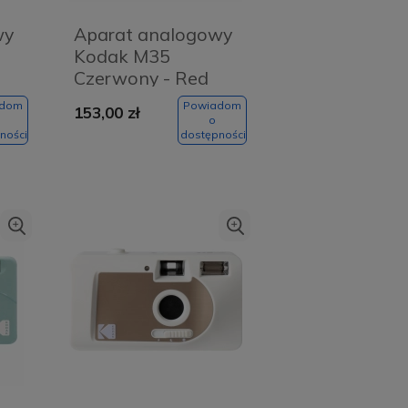
wy
Aparat analogowy
Kodak M35
Czerwony - Red
adom
Powiadom
153,00 zł
o
ności
dostępności