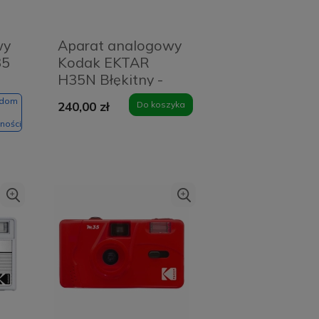
wy
Aparat analogowy
35
Kodak EKTAR
H35N Błękitny -
Blue
adom
240,00 zł
Do koszyka
ności