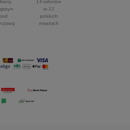
łasny
14 salonów
gazyn
w 12
pod
polskich
rszawą
miastach