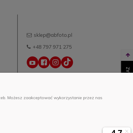
sklep@abfoto.pl
+48 797 971 275
WEŹ LEASING TERAZ
trzeb. Możesz zaakceptować wykorzystanie przez nas
o.o.
0000271999
.