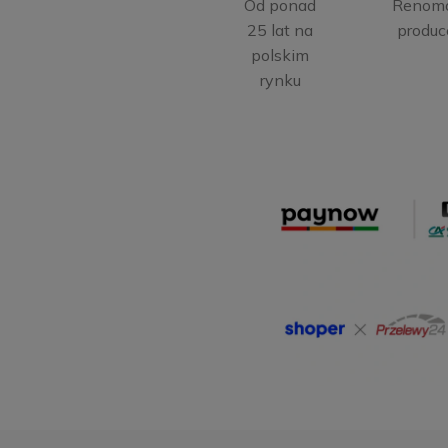
Od ponad
Renom
25 lat na
produc
polskim
rynku