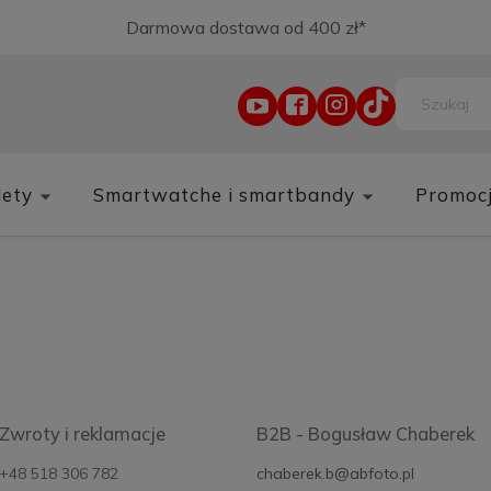
Darmowa dostawa od 400 zł*
lety
Smartwatche i smartbandy
Promoc
Zwroty i reklamacje
B2B - Bogusław Chaberek
+48 518 306 782
chaberek.b@abfoto.pl