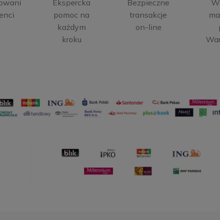
owani
Ekspercka
Bezpieczne
W
enci
pomoc na
transakcje
ma
każdym
on-line
kroku
Wa