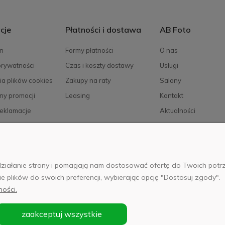
cje
Płatności i dostawa
AB Foto
n
Formy płatności
O nas
prywatności
Czas i koszty dostawy
Usługi
ia plików cookies
Zakupy na raty
Salony
ny promocji
Leasing
Kontakt
reklamacje
Aktualności
Kariera
e działanie strony i pomagają nam dostosować ofertę do Twoich po
025 Wszelkie prawa zastrzeżone. Serwis własnością:
AB FOTO Sp. z 
ie plików do swoich preferencji, wybierając opcję "Dostosuj zgody".
 02-486 WARSZAWA, Al. Jerozolimskie 176, NIP 1132646403 KRS nr 
ności.
zaakceptuj wszystkie