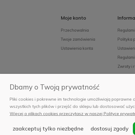
Moje konto
Informa
Przechowalnia
Regulami
Twoje zamówienia
Polityka 
Ustawienia konta
Ustawien
Regulami
Zwroty i 
FAQ
Dbamy o Twoją prywatność
Pliki cookies i pokrewne im technologie umożliwiają poprawn
© 2
wszystkich tych plików i przejść do sklepu lub dostosować użyc
Siedziba:
Więcej o plikach cookies przeczytasz w naszej Polityce prywat
zaakceptuj tylko niezbędne
dostosuj zgody