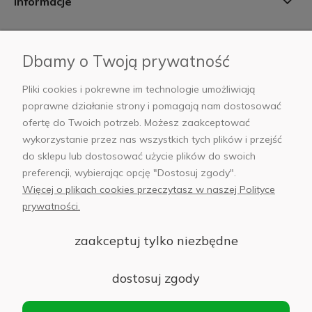
Informacje
Płatności i dostawa
Dbamy o Twoją prywatność
AB Foto
Pliki cookies i pokrewne im technologie umożliwiają
poprawne działanie strony i pomagają nam dostosować
ofertę do Twoich potrzeb. Możesz zaakceptować
wykorzystanie przez nas wszystkich tych plików i przejść
sklep@abfoto.pl
do sklepu lub dostosować użycie plików do swoich
preferencji, wybierając opcję "Dostosuj zgody".
+48 797 971 275
Więcej o plikach cookies przeczytasz w naszej Polityce
prywatności.
zaakceptuj tylko niezbędne
© 2025 Wszelkie prawa zastrzeżone. Serwis własnością:
AB FOTO
dostosuj zgody
Sp. z o.o.
Siedziba: 02-486 WARSZAWA, Al. Jerozolimskie 176, NIP