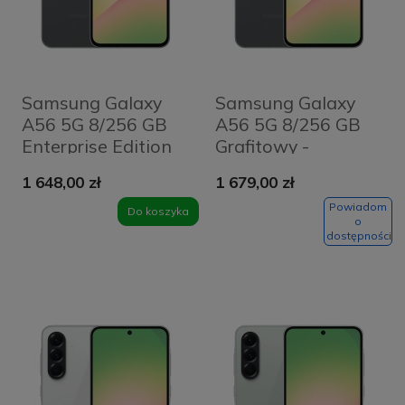
Samsung Galaxy
Samsung Galaxy
A56 5G 8/256 GB
A56 5G 8/256 GB
Enterprise Edition
Grafitowy -
Grafitowy -
Graphite
1 648,00 zł
1 679,00 zł
Graphite
Powiadom
Do koszyka
o
dostępności