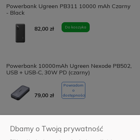
Powerbank Ugreen PB311 10000 mAh Czarny
- Black
Do koszyka
82,00 zł
Powerbank 10000mAh Ugreen Nexode PB502,
USB + USB-C, 30W PD (czarny)
Powiadom
o
79,00 zł
dostępności
Powerbank AWEI P102K 80000 mAh 22.5 W
Dbamy o Twoją prywatność
PD Czarny - Black