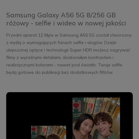
Samsung Galaxy A56 5G 8/256 GB
różowy - selfie i wideo w nowej jakości
Przedni aparat 12 Mpix w Samsung A56 5G został stworzony
z myślą o wymagających fanach selfie i vlogów. Dzięki
ulepszonej optyce i technologii Super HDR możesz nagrywać
filmy z wyraźnymi detalami, doskonałym kontrastem i
realistycznymi kolorami - nawet pod światło. Twoje selfie
będą gotowe do publikacji bez dodatkowych filtrów.