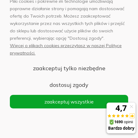
Pliki cookies i pokrewne im technologie umożliwiają
Do koszyka
201,00 zł
poprawne działanie strony i pomagają nam dostosować
ofertę do Twoich potrzeb. Możesz zaakceptować
wykorzystanie przez nas wszystkich tych plików i przejść
do sklepu lub dostosować użycie plików do swoich
preferencji, wybierając opcję "Dostosuj zgody".
Powerbank Teltech TPB-10 10000 mAh 22.5 W
Więcej o plikach cookies przeczytasz w naszej Polityce
Biały - White
prywatności.
Do koszyka
50,00 zł
zaakceptuj tylko niezbędne
dostosuj zgody
Samsung
zaakceptuj wszystkie
Słuchawki Samsung Galaxy Buds3 Pro srebrne
Powiadom
o