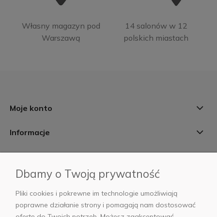
Własny magazyn pod
14 salonów w 12
Warszawą
polskich miastach
Moje konto
Informacje
Płatności i dostawa
Dbamy o Twoją prywatność
AB Foto
Pliki cookies i pokrewne im technologie umożliwiają
poprawne działanie strony i pomagają nam dostosować
ofertę do Twoich potrzeb. Możesz zaakceptować