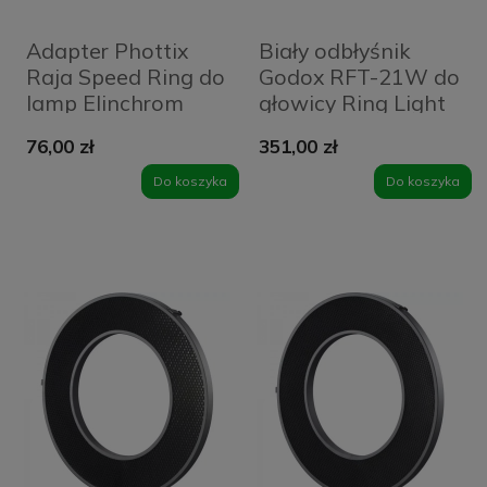
Adapter Phottix
Biały odbłyśnik
Raja Speed Ring do
Godox RFT-21W do
lamp Elinchrom
głowicy Ring Light
144 mm
R1200
76,00 zł
351,00 zł
Do koszyka
Do koszyka