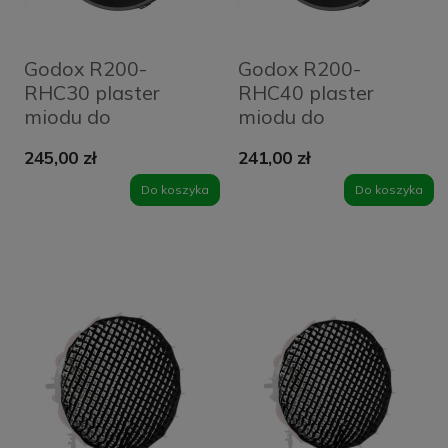
Godox R200-
Godox R200-
RHC30 plaster
RHC40 plaster
miodu do
miodu do
odbłyśnika RFT-
odbłyśnika RFT-
245,00 zł
241,00 zł
25S (30°)
25S (40°)
Do koszyka
Do koszyka