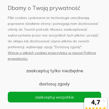
Dbamy o Twoją prywatność
AB Foto
Pliki cookies i pokrewne im technologie umożliwiają
poprawne działanie strony i pomagają nam dostosować
ofertę do Twoich potrzeb. Możesz zaakceptować
wykorzystanie przez nas wszystkich tych plików i przejść
sklep@abfoto.pl
do sklepu lub dostosować użycie plików do swoich
preferencji, wybierając opcję "Dostosuj zgody".
+48 797 971 275
Więcej o plikach cookies przeczytasz w naszej Polityce
prywatności.
zaakceptuj tylko niezbędne
© 2025 Wszelkie prawa zastrzeżone. Serwis własnością:
AB FOTO
dostosuj zgody
Sp. z o.o.
Siedziba: 02-486 WARSZAWA, Al. Jerozolimskie 176, NIP
zaakceptuj wszystkie
1132646403 KRS nr 0000271999
.