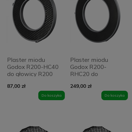
Plaster miodu
Plaster miodu
Godox R200-HC40
Godox R200-
do głowicy R200
RHC20 do
(40°)
odbłyśnika RFT-
87,00 zł
249,00 zł
25S (20°)
Do koszyka
Do koszyka