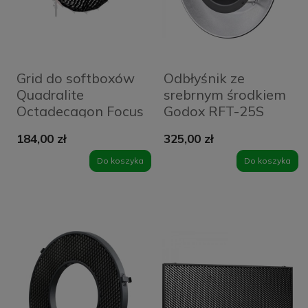
Grid do softboxów
Odbłyśnik ze
Quadralite
srebrnym środkiem
Octadecagon Focus
Godox RFT-25S
Para 90 cm
184,00 zł
325,00 zł
Do koszyka
Do koszyka