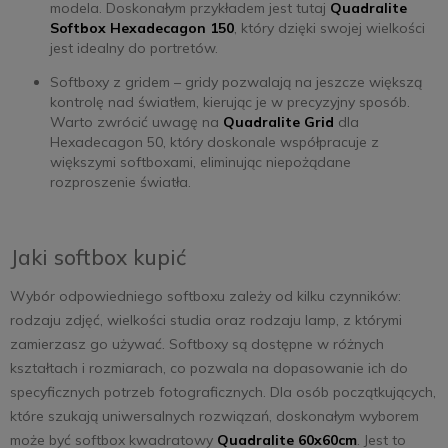
modela. Doskonałym przykładem jest tutaj
Quadralite
Softbox Hexadecagon 150
, który dzięki swojej wielkości
jest idealny do portretów.
Softboxy z gridem – gridy pozwalają na jeszcze większą
kontrolę nad światłem, kierując je w precyzyjny sposób.
Warto zwrócić uwagę na
Quadralite Grid
dla
Hexadecagon 50, który doskonale współpracuje z
większymi softboxami, eliminując niepożądane
rozproszenie światła.
Jaki softbox kupić
Wybór odpowiedniego softboxu zależy od kilku czynników:
rodzaju zdjęć, wielkości studia oraz rodzaju lamp, z którymi
zamierzasz go używać. Softboxy są dostępne w różnych
kształtach i rozmiarach, co pozwala na dopasowanie ich do
specyficznych potrzeb fotograficznych. Dla osób początkujących,
które szukają uniwersalnych rozwiązań, doskonałym wyborem
może być softbox kwadratowy
Quadralite 60x60cm
. Jest to