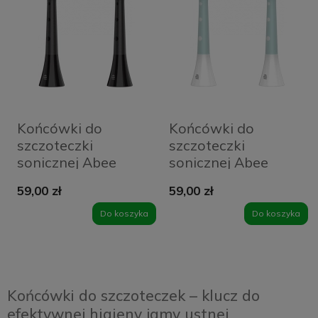
Końcówki do
Końcówki do
szczoteczki
szczoteczki
sonicznej Abee
sonicznej Abee
Head ST3 Hard
Head ST3 Hard
59,00 zł
59,00 zł
Black
White
Do koszyka
Do koszyka
Końcówki do szczoteczek – klucz do
efektywnej higieny jamy ustnej