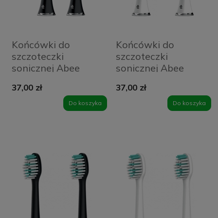
Końcówki do
Końcówki do
szczoteczki
szczoteczki
sonicznej Abee
sonicznej Abee
Head Duo 2 szt.
Head Duo White
37,00 zł
37,00 zł
Czarne - Black
Do koszyka
Do koszyka