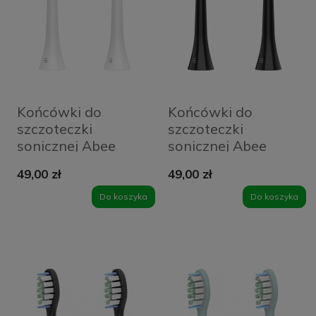
Końcówki do
Końcówki do
szczoteczki
szczoteczki
sonicznej Abee
sonicznej Abee
Head ST1 Soft
Head ST2 Medium
49,00 zł
49,00 zł
White
Black
Do koszyka
Do koszyka