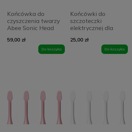
Końcówka do
Końcówki do
czyszczenia twarzy
szczoteczki
Abee Sonic Head
elektrycznej dla
ST4 Face Cleaner
dzieci Abee Baby
59,00 zł
25,00 zł
White
Blue
Do koszyka
Do koszyka