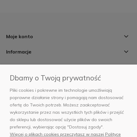
Moje konto
Informacje
Płatności i dostawa
Dbamy o Twoją prywatność
AB Foto
Pliki cookies i pokrewne im technologie umożliwiają
poprawne działanie strony i pomagają nam dostosować
ofertę do Twoich potrzeb. Możesz zaakceptować
wykorzystanie przez nas wszystkich tych plików i przejść
sklep@abfoto.pl
do sklepu lub dostosować użycie plików do swoich
preferencji, wybierając opcję "Dostosuj zgody".
+48 797 971 275
Więcej o plikach cookies przeczytasz w naszej Polityce