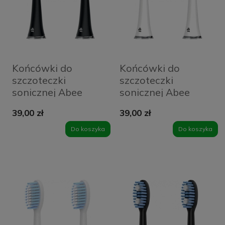
Końcówki do
Końcówki do
szczoteczki
szczoteczki
sonicznej Abee
sonicznej Abee
Head Modern Black
Head Modern
39,00 zł
39,00 zł
White
Do koszyka
Do koszyka