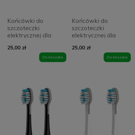
Końcówki do
Końcówki do
szczoteczki
szczoteczki
elektrycznej dla
elektrycznej dla
dzieci Abee Baby
dzieci Abee Baby
25,00 zł
25,00 zł
Pink
White
Do koszyka
Do koszyka