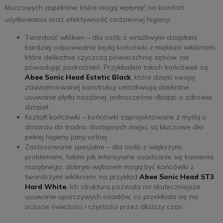
kluczowych aspektów, które mogą wpłynąć na komfort
użytkowania oraz efektywność codziennej higieny:
Twardość włókien – dla osób z wrażliwymi dziąsłami
bardziej odpowiednie będą końcówki z miękkimi włóknami,
które delikatnie czyszczą powierzchnię zębów, nie
powodując podrażnień. Przykładem takich końcówek są
Abee Sonic Head Estetic Black
, które dzięki swojej
zaawansowanej konstrukcji umożliwiają dokładne
usuwanie płytki nazębnej, jednocześnie dbając o zdrowie
dziąseł.
Kształt końcówki – końcówki zaprojektowane z myślą o
dotarciu do trudno dostępnych miejsc są kluczowe dla
pełnej higieny jamy ustnej.
Zastosowanie specjalne – dla osób z większymi
problemami, takimi jak intensywne osadzanie się kamienia
nazębnego, dobrym wyborem mogą być końcówki z
twardszymi włóknami, na przykład
Abee Sonic Head ST3
Hard White
. Ich struktura pozwala na skuteczniejsze
usuwanie uporczywych osadów, co przekłada się na
uczucie świeżości i czystości przez dłuższy czas.