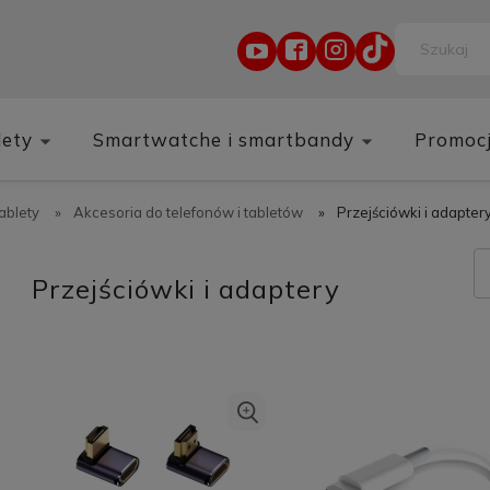
lety
Smartwatche i smartbandy
Promoc
tablety
»
Akcesoria do telefonów i tabletów
»
Przejściówki i adapter
Przejściówki i adaptery