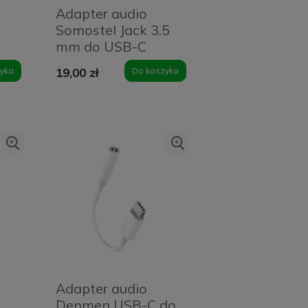
Adapter audio
Somostel Jack 3.5
mm do USB-C
Biały - White
yka
19,00 zł
Do koszyka
Adapter audio
Denmen USB-C do