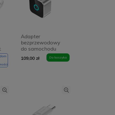
Adapter
bezprzewodowy
k
do samochodu
4smarts 2w1
adom
109,00 zł
Do koszyka
Srebrny - Silver
ności