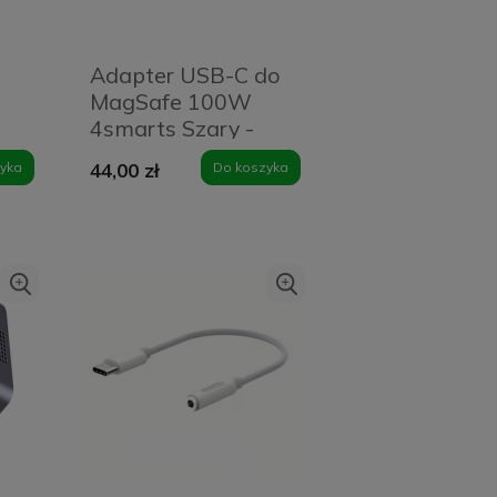
Adapter USB-C do
MagSafe 100W
4smarts Szary -
Gray
yka
44,00 zł
Do koszyka