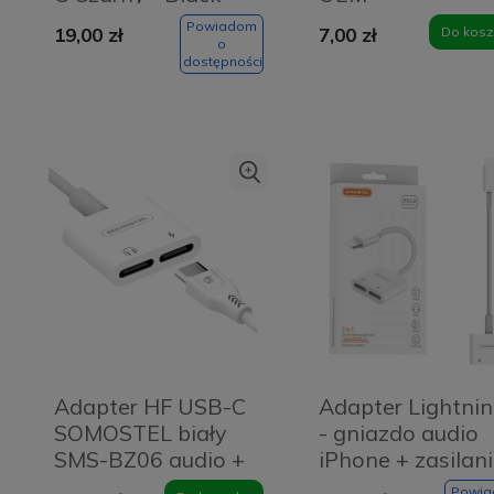
Powiadom
19,00 zł
7,00 zł
Do kosz
o
dostępności
Adapter HF USB-C
Adapter Lightni
SOMOSTEL biały
- gniazdo audio
SMS-BZ06 audio +
iPhone + zasilan
zasilanie USB-C
iPhone Somostel
Powi