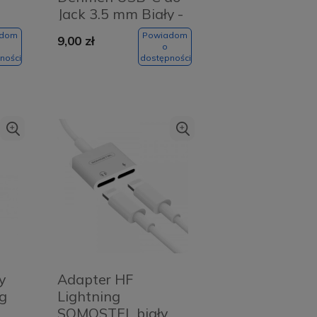
Jack 3.5 mm Biały -
White
adom
Powiadom
9,00 zł
o
ności
dostępności
y
Adapter HF
ng
Lightning
SOMOSTEL biały