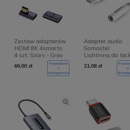
Zestaw adapterów
Adapter audio
HDMI 8K 4smarts
Somostel
4 szt. Szary - Gray
Lightning do Jac
3.5 mm Biały -
Powiadom
Powi
66,00 zł
21,08 zł
White
o
o
dostępności
dostęp