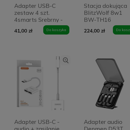
Adapter USB-C
Stacja dokująca
zestaw 4 szt.
BlitzWolf 8w1
4smarts Srebrny -
BW-TH16
Silver
41,00 zł
Do koszyka
224,00 zł
Do kosz
Adapter USB-C -
Adapter audio
audio + zasilanie
Denmen D53T