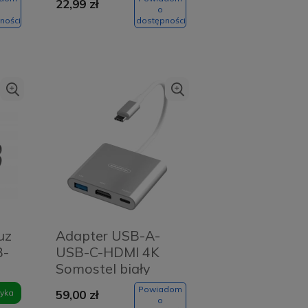
22,99 zł
o
ności
dostępności
uz
Adapter USB-A-
B-
USB-C-HDMI 4K
Somostel biały
Powiadom
yka
59,00 zł
o