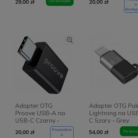
29,00 zł
Do koszyka
20,00 zł
biały
o
dostęp
Adapter OTG
Adapter OTG Pul
Proove USB-A na
Lightning na US
USB-C Czarny -
C Szary - Grey
Black
Powiadom
20,00 zł
54,00 zł
Do kosz
o