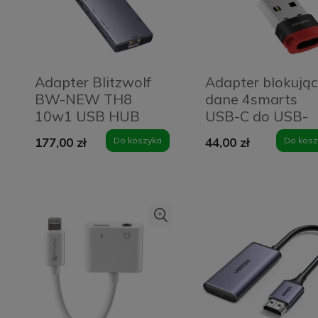
Adapter Blitzwolf
Adapter blokują
BW-NEW TH8
dane 4smarts
10w1 USB HUB
USB-C do USB-
A/USB-C 2 szt.
177,00 zł
Do koszyka
44,00 zł
Do kosz
Czarny - Black