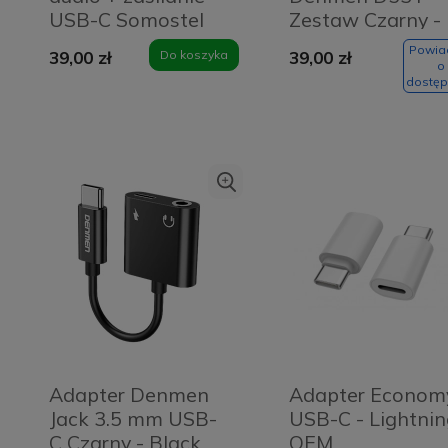
USB-C Somostel
Zestaw Czarny -
biały
Black
Powi
39,00 zł
Do koszyka
39,00 zł
o
dostęp
Adapter Denmen
Adapter Econom
Jack 3.5 mm USB-
USB-C - Lightni
C Czarny - Black
OEM