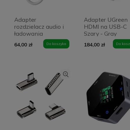
Adapter
Adapter UGreen
rozdzielacz audio i
HDMI na USB-C
ładowania
Szary - Gray
Lightning na
64,00 zł
Do koszyka
184,00 zł
Do kosz
Lightning i AUX 3.5
mm Biały - White