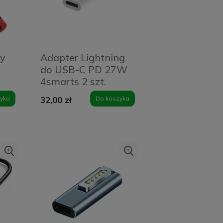
cy
Adapter Lightning
do USB-C PD 27W
4smarts 2 szt.
Biały - White
yka
32,00 zł
Do koszyka