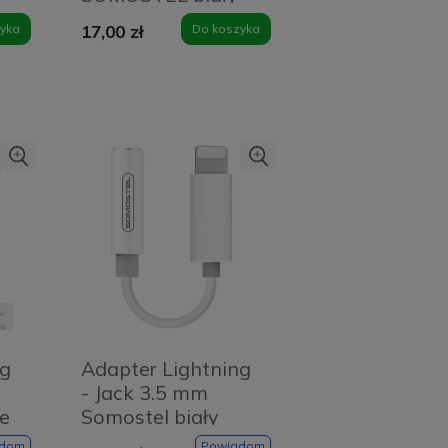
SMS-BZ05 audio +
yka
17,00 zł
Do koszyka
zasilanie
ng
Adapter Lightning
- Jack 3.5 mm
ie
Somostel biały
adom
Powiadom