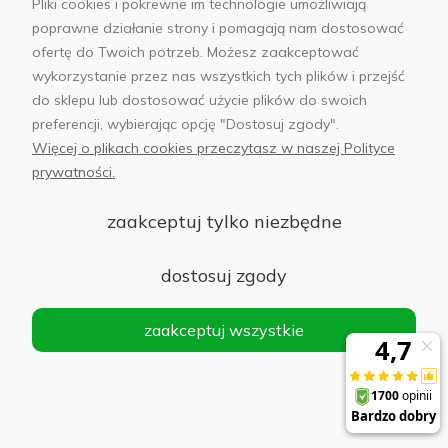
Pliki cookies i pokrewne im technologie umożliwiają
poprawne działanie strony i pomagają nam dostosować
ofertę do Twoich potrzeb. Możesz zaakceptować
wykorzystanie przez nas wszystkich tych plików i przejść
do sklepu lub dostosować użycie plików do swoich
Moje konto
preferencji, wybierając opcję "Dostosuj zgody".
Więcej o plikach cookies przeczytasz w naszej Polityce
Informacje
prywatności.
Płatności i dostawa
zaakceptuj tylko niezbędne
AB Foto
dostosuj zgody
zaakceptuj wszystkie
sklep@abfoto.pl
+48 797 971 275