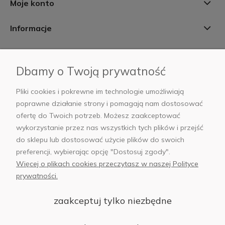
Moje konto
Informacje
Płatności i dostawa
Dbamy o Twoją prywatność
AB Foto
Pliki cookies i pokrewne im technologie umożliwiają
poprawne działanie strony i pomagają nam dostosować
ofertę do Twoich potrzeb. Możesz zaakceptować
wykorzystanie przez nas wszystkich tych plików i przejść
sklep@abfoto.pl
do sklepu lub dostosować użycie plików do swoich
preferencji, wybierając opcję "Dostosuj zgody".
+48 797 971 275
Więcej o plikach cookies przeczytasz w naszej Polityce
prywatności.
zaakceptuj tylko niezbędne
© 2025 Wszelkie prawa zastrzeżone. Serwis własnością:
AB FOTO