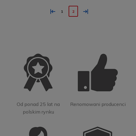
«
»
1
2
Od ponad 25 lat na
Renomowani producenci
polskim rynku