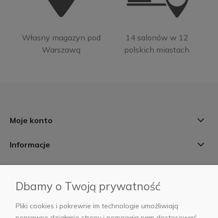
Własny magazyn pod
14 salonów w 12
Warszawą
polskich miastach
Moje konto
Informacje
Płatności i dostawa
Dbamy o Twoją prywatność
AB Foto
Pliki cookies i pokrewne im technologie umożliwiają
poprawne działanie strony i pomagają nam dostosować