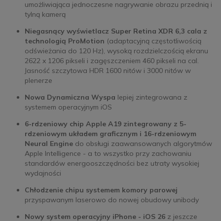
umożliwiająca jednoczesne nagrywanie obrazu przednią i
tylną kamerą
Niegasnący wyświetlacz Super Retina XDR 6,3 cala z
technologią ProMotion
(adaptacyjną częstotliwością
odświeżania do 120 Hz), wysoką rozdzielczością ekranu
2622 x 1206 pikseli i zagęszczeniem 460 pikseli na cal.
Jasność szczytowa HDR 1600 nitów i 3000 nitów w
plenerze
Nowa Dynamiczna Wyspa
lepiej zintegrowana z
systemem operacyjnym iOS
6-rdzeniowy chip Apple A19 zintegrowany z 5-
rdzeniowym układem graficznym i 16-rdzeniowym
Neural Engine
do obsługi zaawansowanych algorytmów
Apple Intelligence - a to wszystko przy zachowaniu
standardów energooszczędności bez utraty wysokiej
wydajności
Chłodzenie chipu systemem komory parowej
przyspawanym laserowo do nowej obudowy unibody
Nowy system operacyjny iPhone - iOS 26
z jeszcze