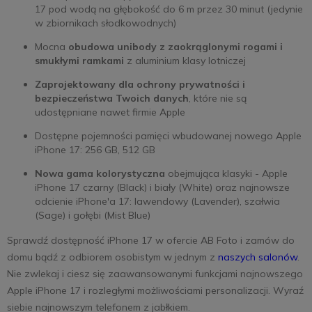
17 pod wodą na głębokość do 6 m przez 30 minut (jedynie
w zbiornikach słodkowodnych)
Mocna
obudowa unibody z zaokrąglonymi rogami i
smukłymi ramkami
z aluminium klasy lotniczej
Zaprojektowany dla ochrony prywatności i
bezpieczeństwa Twoich danych
, które nie są
udostępniane nawet firmie Apple
Dostępne pojemności pamięci wbudowanej nowego Apple
iPhone 17: 256 GB, 512 GB
Nowa gama kolorystyczna
obejmująca klasyki - Apple
iPhone 17 czarny (Black) i biały (White) oraz najnowsze
odcienie iPhone'a 17: lawendowy (Lavender), szałwia
(Sage) i gołębi (Mist Blue)
Sprawdź dostępność iPhone 17 w ofercie AB Foto i zamów do
domu bądź z odbiorem osobistym w jednym z
naszych salonów
.
Nie zwlekaj i ciesz się zaawansowanymi funkcjami najnowszego
Apple iPhone 17 i rozległymi możliwościami personalizacji. Wyraź
siebie najnowszym telefonem z jabłkiem.