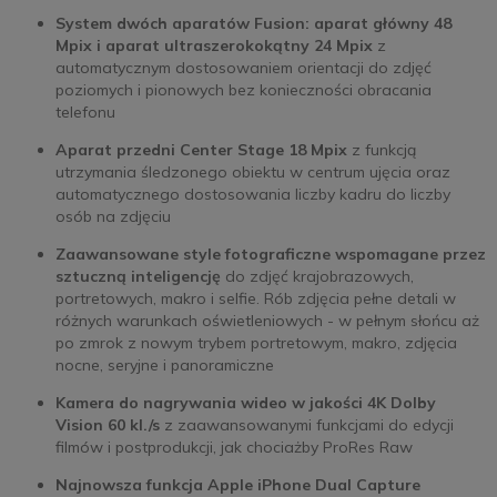
System dwóch aparatów Fusion: aparat główny 48
Mpix i aparat ultraszerokokątny 24 Mpix
z
automatycznym dostosowaniem orientacji do zdjęć
poziomych i pionowych bez konieczności obracania
telefonu
Aparat przedni Center Stage 18 Mpix
z funkcją
utrzymania śledzonego obiektu w centrum ujęcia oraz
automatycznego dostosowania liczby kadru do liczby
osób na zdjęciu
Zaawansowane style fotograficzne wspomagane przez
sztuczną inteligencję
do zdjęć krajobrazowych,
portretowych, makro i selfie. Rób zdjęcia pełne detali w
różnych warunkach oświetleniowych - w pełnym słońcu aż
po zmrok z nowym trybem portretowym, makro, zdjęcia
nocne, seryjne i panoramiczne
Kamera do nagrywania wideo w jakości 4K Dolby
Vision 60 kl./s
z zaawansowanymi funkcjami do edycji
filmów i postprodukcji, jak chociażby ProRes Raw
Najnowsza funkcja Apple iPhone Dual Capture