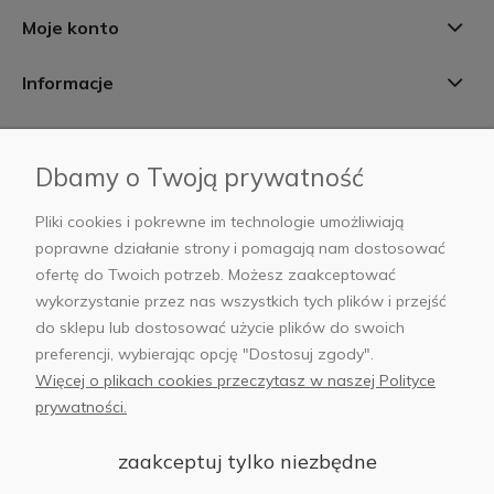
Moje konto
Informacje
Płatności i dostawa
Dbamy o Twoją prywatność
AB Foto
Pliki cookies i pokrewne im technologie umożliwiają
poprawne działanie strony i pomagają nam dostosować
ofertę do Twoich potrzeb. Możesz zaakceptować
wykorzystanie przez nas wszystkich tych plików i przejść
sklep@abfoto.pl
do sklepu lub dostosować użycie plików do swoich
preferencji, wybierając opcję "Dostosuj zgody".
+48 797 971 275
Więcej o plikach cookies przeczytasz w naszej Polityce
prywatności.
zaakceptuj tylko niezbędne