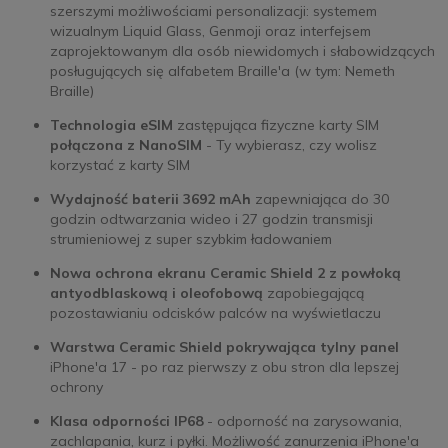
szerszymi możliwościami personalizacji: systemem
wizualnym Liquid Glass, Genmoji oraz interfejsem
zaprojektowanym dla osób niewidomych i słabowidzących
posługujących się alfabetem Braille'a (w tym: Nemeth
Braille)
Technologia eSIM
zastępująca fizyczne karty SIM
połączona z NanoSIM
- Ty wybierasz, czy wolisz
korzystać z karty SIM
Wydajność baterii 3692 mAh
zapewniająca do 30
godzin odtwarzania wideo i 27 godzin transmisji
strumieniowej z super szybkim ładowaniem
Nowa ochrona ekranu Ceramic Shield 2 z powłoką
antyodblaskową i oleofobową
zapobiegającą
pozostawianiu odcisków palców na wyświetlaczu
Warstwa Ceramic Shield pokrywająca tylny panel
iPhone'a 17 - po raz pierwszy z obu stron dla lepszej
ochrony
Klasa odporności IP68
- odporność na zarysowania,
zachlapania, kurz i pyłki. Możliwość zanurzenia iPhone'a