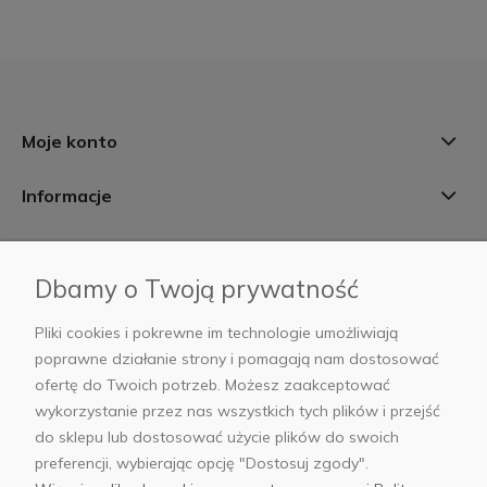
Moje konto
Informacje
Płatności i dostawa
Dbamy o Twoją prywatność
AB Foto
Pliki cookies i pokrewne im technologie umożliwiają
poprawne działanie strony i pomagają nam dostosować
ofertę do Twoich potrzeb. Możesz zaakceptować
wykorzystanie przez nas wszystkich tych plików i przejść
sklep@abfoto.pl
do sklepu lub dostosować użycie plików do swoich
preferencji, wybierając opcję "Dostosuj zgody".
+48 797 971 275