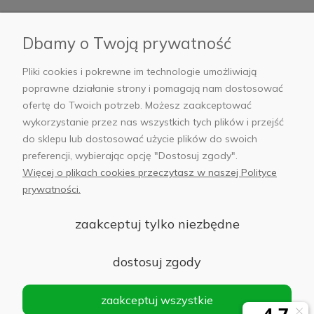
Płatności i dostawa
Dbamy o Twoją prywatność
AB Foto
Pliki cookies i pokrewne im technologie umożliwiają
poprawne działanie strony i pomagają nam dostosować
ofertę do Twoich potrzeb. Możesz zaakceptować
wykorzystanie przez nas wszystkich tych plików i przejść
sklep@abfoto.pl
do sklepu lub dostosować użycie plików do swoich
preferencji, wybierając opcję "Dostosuj zgody".
+48 797 971 275
Więcej o plikach cookies przeczytasz w naszej Polityce
prywatności.
zaakceptuj tylko niezbędne
© 2025 Wszelkie prawa zastrzeżone. Serwis własnością:
AB FOTO
dostosuj zgody
Sp. z o.o.
Siedziba: 02-486 WARSZAWA, Al. Jerozolimskie 176, NIP
zaakceptuj wszystkie
1132646403 KRS nr 0000271999
.