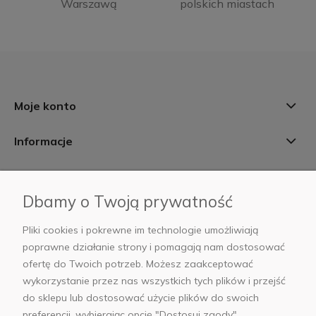
Warszawą
polskich miastach
Moje konto
Informacje
Płatności i dostawa
Dbamy o Twoją prywatność
AB Foto
Pliki cookies i pokrewne im technologie umożliwiają
poprawne działanie strony i pomagają nam dostosować
ofertę do Twoich potrzeb. Możesz zaakceptować
wykorzystanie przez nas wszystkich tych plików i przejść
sklep@abfoto.pl
do sklepu lub dostosować użycie plików do swoich
preferencji, wybierając opcję "Dostosuj zgody".