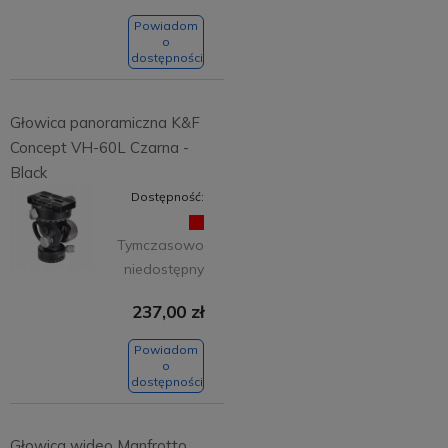
Powiadom
o
dostępności
Głowica panoramiczna K&F
Concept VH-60L Czarna -
Black
Dostępność:
Tymczasowo
niedostępny
237,00 zł
Powiadom
o
dostępności
Głowica wideo Manfrotto