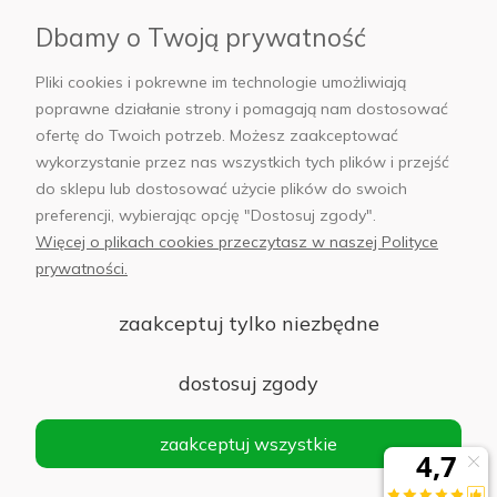
Dbamy o Twoją prywatność
AB Foto
Pliki cookies i pokrewne im technologie umożliwiają
poprawne działanie strony i pomagają nam dostosować
ofertę do Twoich potrzeb. Możesz zaakceptować
wykorzystanie przez nas wszystkich tych plików i przejść
sklep@abfoto.pl
do sklepu lub dostosować użycie plików do swoich
preferencji, wybierając opcję "Dostosuj zgody".
+48 797 971 275
Więcej o plikach cookies przeczytasz w naszej Polityce
prywatności.
zaakceptuj tylko niezbędne
© 2025 Wszelkie prawa zastrzeżone. Serwis własnością:
AB FOTO
dostosuj zgody
Sp. z o.o.
Siedziba: 02-486 WARSZAWA, Al. Jerozolimskie 176, NIP
zaakceptuj wszystkie
1132646403 KRS nr 0000271999
.