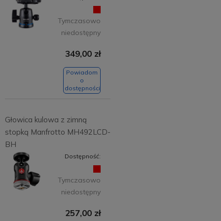
Tymczasowo
niedostępny
349,00 zł
Powiadom
o
dostępności
Głowica kulowa z zimną
stopką Manfrotto MH492LCD-
BH
Dostępność:
Tymczasowo
niedostępny
257,00 zł