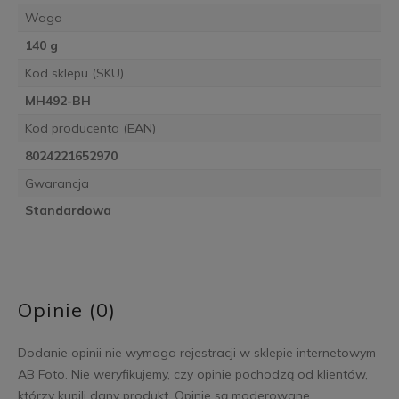
Waga
140 g
Kod sklepu (SKU)
MH492-BH
Kod producenta (EAN)
8024221652970
Gwarancja
Standardowa
Opinie (0)
Dodanie opinii nie wymaga rejestracji w sklepie internetowym
AB Foto. Nie weryfikujemy, czy opinie pochodzą od klientów,
którzy kupili dany produkt. Opinie są moderowane.