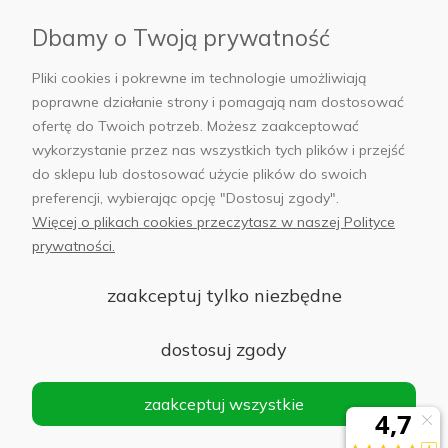
Płatności i dostawa
Dbamy o Twoją prywatność
AB Foto
Pliki cookies i pokrewne im technologie umożliwiają
poprawne działanie strony i pomagają nam dostosować
ofertę do Twoich potrzeb. Możesz zaakceptować
wykorzystanie przez nas wszystkich tych plików i przejść
sklep@abfoto.pl
do sklepu lub dostosować użycie plików do swoich
preferencji, wybierając opcję "Dostosuj zgody".
+48 797 971 275
Więcej o plikach cookies przeczytasz w naszej Polityce
prywatności.
zaakceptuj tylko niezbędne
© 2025 Wszelkie prawa zastrzeżone. Serwis własnością:
AB FOTO
dostosuj zgody
Sp. z o.o.
Siedziba: 02-486 WARSZAWA, Al. Jerozolimskie 176, NIP
zaakceptuj wszystkie
1132646403 KRS nr 0000271999
.