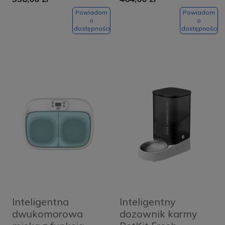
Black
White
Powiadom
Powiadom
o
o
dostępności
dostępności
Inteligentna
Inteligentny
dwukomorowa
dozownik karmy