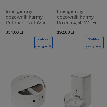
Inteligentny
Inteligentny
dozownik karmy
dozownik karmy
Petoneer NutriVue
Rojeco 4,5L Wi-Fi
Biały - White
334,00 zł
192,00 zł
Powiadom
Powiadom
o
o
dostępności
dostępności