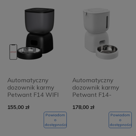
Automatyczny
Automatyczny
dozownik karmy
dozownik karmy
Petwant F14 WIFI
Petwant F14-
Czarny
L(BAS) Biały
155,00 zł
178,00 zł
Powiadom
Powiadom
o
o
dostępności
dostępności