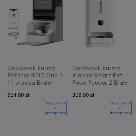
Dozownik karmy
Dozownik karmy
Petlibro RFID One 3
Xiaomi Smart Pet
l + obroża Biało-
Food Feeder 2 Biały
czarny - White and
- White
614,00 zł
318,00 zł
black
Powiadom
Powiadom
o
o
dostępności
dostępności