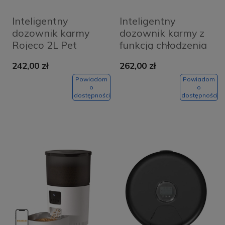
Inteligentny
Inteligentny
dozownik karmy
dozownik karmy z
Rojeco 2L Pet
funkcją chłodzenia
Feeder WiFi
Rojeco 6-
242,00 zł
262,00 zł
Version (Czarny)
komorowy
Powiadom
Powiadom
o
o
dostępności
dostępności