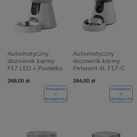
Automatyczny
Automatyczny
dozownik karmy
dozownik karmy
F17 LED + Poidełko
Petwant 4L F17-C
W8 Petwant
268,00 zł
264,00 zł
Powiadom
Powiadom
o
o
dostępności
dostępności