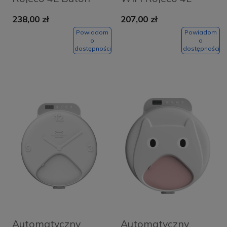
Version (podwójna
pojedyncza miska
238,00 zł
207,00 zł
miska)
Powiadom
Powiadom
o
o
dostępności
dostępności
Automatyczny
Automatyczny