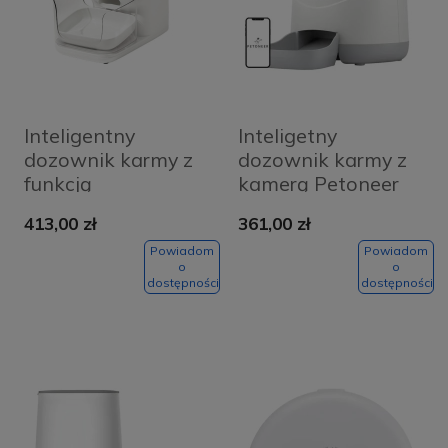
Inteligentny
Inteligetny
dozownik karmy z
dozownik karmy z
funkcją
kamerą Petoneer
rozpoznawania
PF007 Nutri Vision
413,00 zł
361,00 zł
kota Fresh 2
CatLink F04 PRO
Powiadom
Powiadom
o
o
dostępności
dostępności