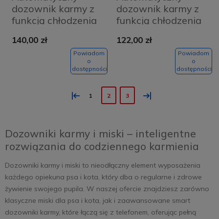
dozownik karmy z
dozownik karmy z
funkcją chłodzenia
funkcją chłodzenia
PetWant F26-L-
PetWant F26-L-R
140,00 zł
122,00 zł
CLK
Powiadom
Powiadom
o
o
dostępności
dostępności
«
»
1
2
3
Dozowniki karmy i miski – inteligentne
rozwiązania do codziennego karmienia
Dozowniki karmy i miski to nieodłączny element wyposażenia
każdego opiekuna psa i kota, który dba o regularne i zdrowe
żywienie swojego pupila. W naszej ofercie znajdziesz zarówno
klasyczne miski dla psa i kota, jak i zaawansowane smart
dozowniki karmy, które łączą się z telefonem, oferując pełną