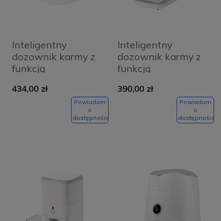
Inteligentny
Inteligentny
dozownik karmy z
dozownik karmy z
funkcją
funkcją
rozpoznawania
rozpoznawania
434,00 zł
390,00 zł
kota CatLink F03
kota CatLink F04
Standard
STD
Powiadom
Powiadom
o
o
dostępności
dostępności