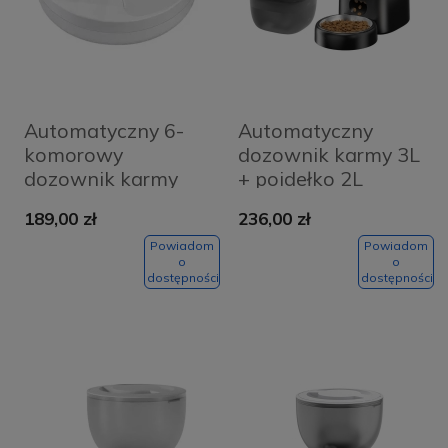
Automatyczny 6-
Automatyczny
komorowy
dozownik karmy 3L
dozownik karmy
+ poidełko 2L
Petwant F19L-B
Petwant
189,00 zł
236,00 zł
(biały)
Powiadom
Powiadom
o
o
dostępności
dostępności