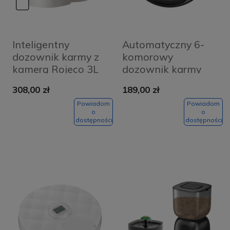
Inteligentny
Automatyczny 6-
dozownik karmy z
komorowy
kamerą Rojeco 3L
dozownik karmy
Pet Feeder WiFi
Petwant F19L
308,00 zł
189,00 zł
(czarny)
Powiadom
Powiadom
o
o
dostępności
dostępności