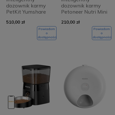
dozownik karmy
dozownik karmy
PetKit Yumshare
Petoneer Nutri Mini
Dual Hopper
510,00 zł
210,00 zł
Powiadom
Powiadom
o
o
dostępności
dostępności