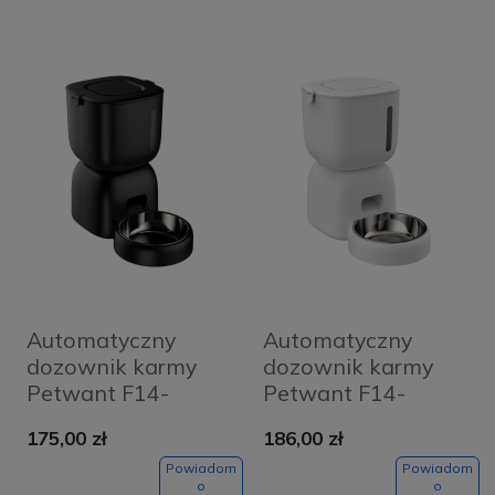
Automatyczny
Automatyczny
dozownik karmy
dozownik karmy
Petwant F14-
Petwant F14-
L(BAS) Czarny
L(BAS) Wifi Biały
175,00 zł
186,00 zł
Powiadom
Powiadom
o
o