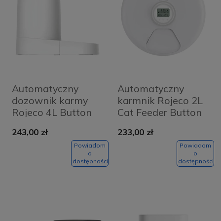
Automatyczny
Automatyczny
dozownik karmy
karmnik Rojeco 2L
Rojeco 4L Button
Cat Feeder Button
Version
Version
243,00 zł
233,00 zł
(pojedyncza miska)
Powiadom
Powiadom
o
o
dostępności
dostępności