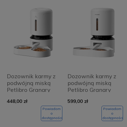
Dozownik karmy z
Dozownik karmy z
podwójną miską
podwójną miską
Petlibro Granary
Petlibro Granary
Dual Bowl 5L Biały
Smart 5L Biały -
448,00 zł
599,00 zł
- White
White
Powiadom
Powiadom
o
o
dostępności
dostępności