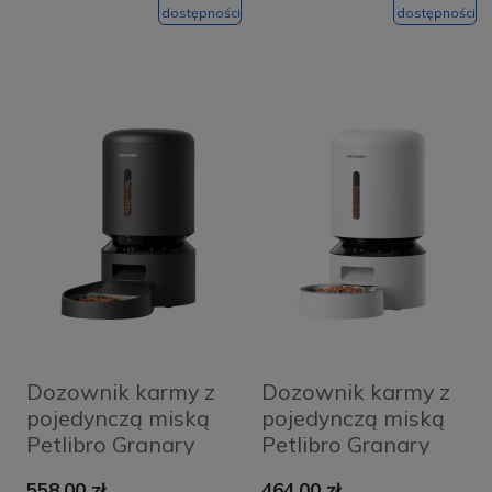
dostępności
dostępności
Dozownik karmy z
Dozownik karmy z
pojedynczą miską
pojedynczą miską
Petlibro Granary
Petlibro Granary
Smart 5L Czarny -
WiFi 5L Biały -
558,00 zł
464,00 zł