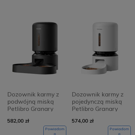
Dozownik karmy z
Dozownik karmy z
podwójną miską
pojedynczą miską
Petlibro Granary
Petlibro Granary
Smart 5L Czarny -
Smart 5L Biały -
582,00 zł
574,00 zł
Black
White
Powiadom
Powiadom
o
o