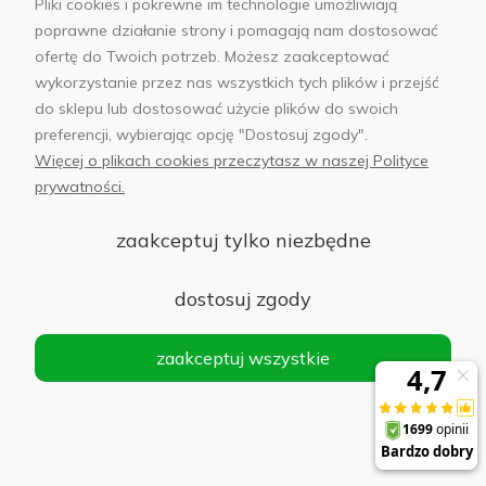
Pliki cookies i pokrewne im technologie umożliwiają
poprawne działanie strony i pomagają nam dostosować
ofertę do Twoich potrzeb. Możesz zaakceptować
wykorzystanie przez nas wszystkich tych plików i przejść
do sklepu lub dostosować użycie plików do swoich
preferencji, wybierając opcję "Dostosuj zgody".
Więcej o plikach cookies przeczytasz w naszej Polityce
prywatności.
Ekspercka pomoc na
Bezpieczne transakcje
każdym kroku
on-line
zaakceptuj tylko niezbędne
dostosuj zgody
zaakceptuj wszystkie
Własny magazyn pod
14 salonów w 12