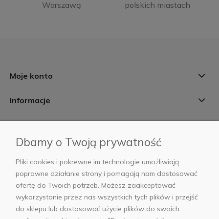
Warszawą
polskich miastach
Moje konto
Informacje
Płatności i dostawa
Dbamy o Twoją prywatność
AB Foto
Pliki cookies i pokrewne im technologie umożliwiają
poprawne działanie strony i pomagają nam dostosować
ofertę do Twoich potrzeb. Możesz zaakceptować
wykorzystanie przez nas wszystkich tych plików i przejść
sklep@abfoto.pl
do sklepu lub dostosować użycie plików do swoich