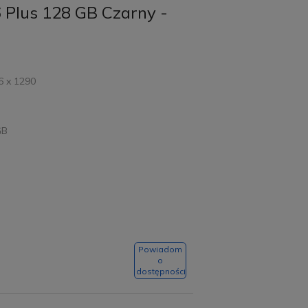
 Plus 128 GB Czarny -
6 x 1290
GB
Powiadom
o
dostępności