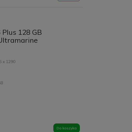
6 Plus 128 GB
Ultramarine
6 x 1290
GB
Do koszyka