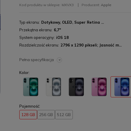
Kod produktu w sklepie:
MXVX3
Producent:
Apple
Typ ekranu
Dotykowy, OLED, Super Retina ...
Przekątna ekranu
6,7"
System operacyjny
iOS 18
Rozdzielczość ekranu
2796 x 1290 pikseli; Jasność m...
Pełna specyfikacja
Kolor:
Pojemność:
128 GB
256 GB
512 GB