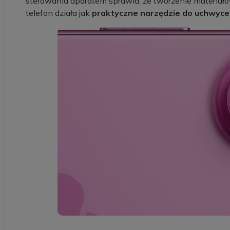
sterowania aparatem sprawia, że tworzenie materiałów
telefon działa jak
praktyczne narzędzie do uchwycen