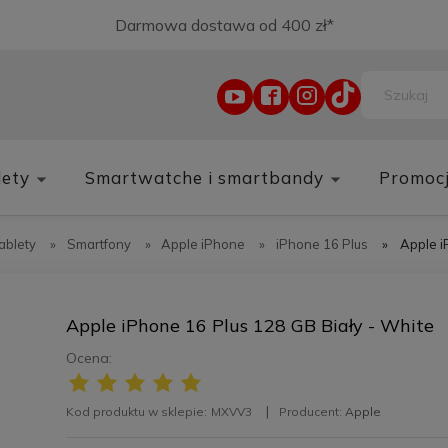
Darmowa dostawa od 400 zł*
lety
Smartwatche i smartbandy
Promoc
tablety
»
Smartfony
»
Apple iPhone
»
iPhone 16 Plus
»
Apple i
Apple iPhone 16 Plus 128 GB Biały - White
Ocena:
Kod produktu w sklepie:
MXVV3
Producent:
Apple