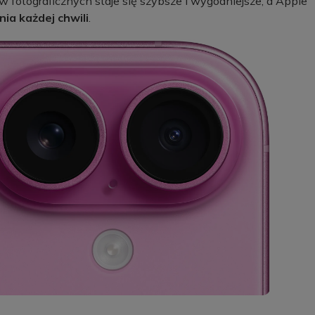
 fotograficznych staje się szybsze i wygodniejsze, a Apple
ia każdej chwili
.