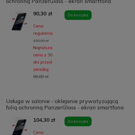
ochronną PanzerGlass - ekran smartfona
90,30 zł
Do koszyka
Cena
regularna:
129,00 zł
Najniższa
cena z 30
dni przed
obniżką:
90,00 zł
Usługa w salonie - oklejanie prywatyzującą
folią ochronną PanzerGlass - ekran smartfona
104,30 zł
Do koszyka
Cena