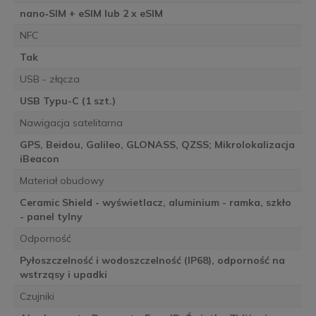
nano‑SIM + eSIM lub 2 x eSIM
NFC
Tak
USB - złącza
USB Typu-C (1 szt.)
Nawigacja satelitarna
GPS, Beidou, Galileo, GLONASS, QZSS; Mikrolokalizacja
iBeacon
Materiał obudowy
Ceramic Shield - wyświetlacz, aluminium - ramka, szkło
- panel tylny
Odporność
Pyłoszczelność i wodoszczelność (IP68), odporność na
wstrząsy i upadki
Czujniki