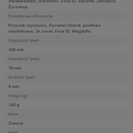
Akcelerometr, Barometr, Face ID, Światła, Zbliżenia,
Żyroskop
Dodatkowe informacje
Przycisk czynności, Dynamic Island, powłoka
oleofobowa, 2x zoom, Face ID, MagSafe
Wysokość (mm)
160 mm
Szerokość (mm)
78 mm
Grubość (mm)
8 mm
Waga (g)
190 g
Kolor
Zielony
Seria