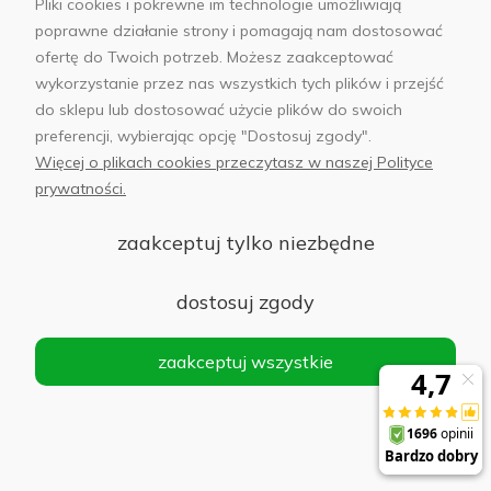
Pliki cookies i pokrewne im technologie umożliwiają
cena z 30
poprawne działanie strony i pomagają nam dostosować
dni przed
ofertę do Twoich potrzeb. Możesz zaakceptować
obniżką:
wykorzystanie przez nas wszystkich tych plików i przejść
90,30 zł
do sklepu lub dostosować użycie plików do swoich
preferencji, wybierając opcję "Dostosuj zgody".
Więcej o plikach cookies przeczytasz w naszej Polityce
Apple
prywatności.
Słuchawki Apple AirPods Pro 2. generacji, etui
zaakceptuj tylko niezbędne
MagSafe z USB-C
dostosuj zgody
Powiadom
o
795,00 zł
dostępności
zaakceptuj wszystkie
Słuchawki Apple AirPods 4. generacji z
aktywną redukcją hałasu