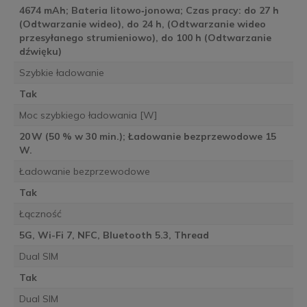
4674 mAh; Bateria litowo‑jonowa; Czas pracy: do 27 h
(Odtwarzanie wideo), do 24 h, (Odtwarzanie wideo
przesyłanego strumieniowo), do 100 h (Odtwarzanie
dźwięku)
Szybkie ładowanie
Tak
Moc szybkiego ładowania [W]
20 W (50 % w 30 min.); Ładowanie bezprzewodowe 15
W.
Ładowanie bezprzewodowe
Tak
Łączność
5G, Wi-Fi 7, NFC, Bluetooth 5.3, Thread
Dual SIM
Tak
Dual SIM