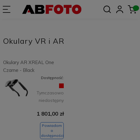
Okulary VR i AR
Okulary AR XREAL One
Czarne - Black
Dostępność:
Tymczasowo
niedostępny
1 801,00 zł
Powiadom
o
dostępności