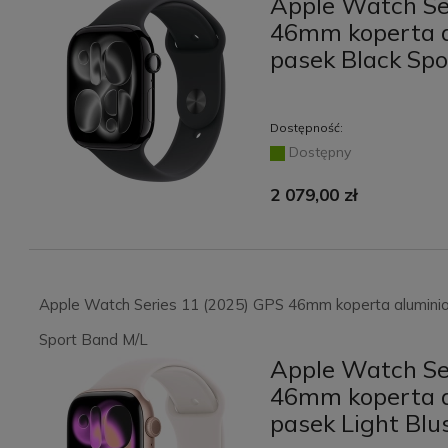
Apple Watch Se
Abee Sonic 2.0 Ultra
oklejanie folią ochronną
46mm koperta a
White
PanzerGlass Max Ultra -
pasek Black Sp
ekran smartfona
96,00 zł
Do
118,30 zł
Do
1
129,00 zł
169,00 zł
16
koszyka
koszyka
Dostępność:
Dostępny
2 079,00 zł
Apple Watch Series 11 (2025) GPS 46mm koperta aluminio
Sport Band M/L
Apple Watch Se
46mm koperta a
pasek Light Blu