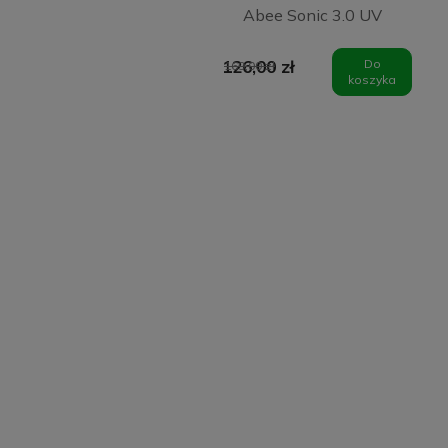
Abee Sonic 3.0 UV
Black
126,00 zł
Do
169,00 zł
koszyka