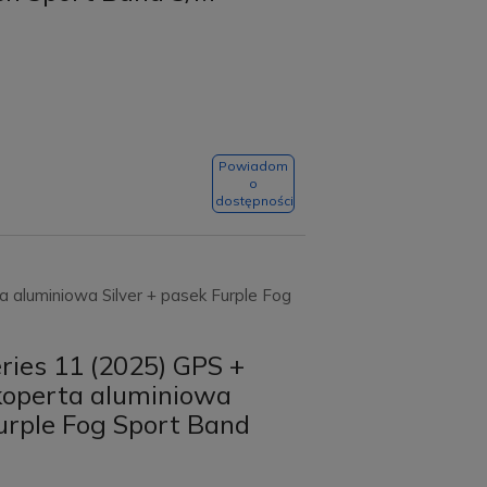
Powiadom
o
dostępności
 aluminiowa Silver + pasek Furple Fog
ries 11 (2025) GPS +
koperta aluminiowa
Furple Fog Sport Band