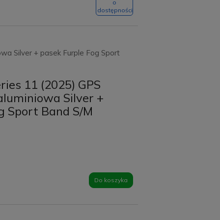
o
dostępności
a Silver + pasek Furple Fog Sport
ries 11 (2025) GPS
luminiowa Silver +
og Sport Band S/M
Do koszyka