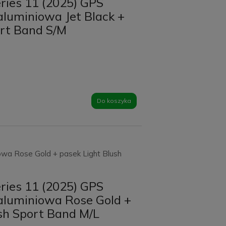
ries 11 (2025) GPS
Abee Sonic 3.0 UV
luminiowa Jet Black +
White
ort Band S/M
26,00 zł
Do
9,00 zł
koszyka
Do koszyka
wa Rose Gold + pasek Light Blush
ries 11 (2025) GPS
luminiowa Rose Gold +
sh Sport Band M/L