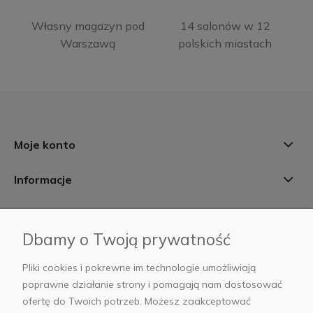
Własny magazyn pod
14 salonów w 12
Warszawą
polskich miastach
Moje konto
Informacje
Płatności i dostawa
Dbamy o Twoją prywatność
AB Foto
Pliki cookies i pokrewne im technologie umożliwiają
poprawne działanie strony i pomagają nam dostosować
ofertę do Twoich potrzeb. Możesz zaakceptować