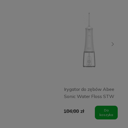
Irygator do zębów Abee
Sonic Water Floss STW
104,00 zł
Do
139,00 zł
koszyka