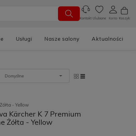
Ulubione
Konto
Koszyk
Kontakt
je
Usługi
Nasze salony
Aktualności
ółta - Yellow
owa Kärcher K 7 Premium
 Żółta - Yellow