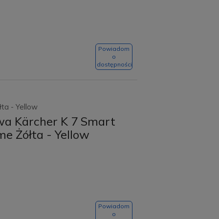
Powiadom
o
dostępności
ta - Yellow
wa Kärcher K 7 Smart
me Żółta - Yellow
Powiadom
o