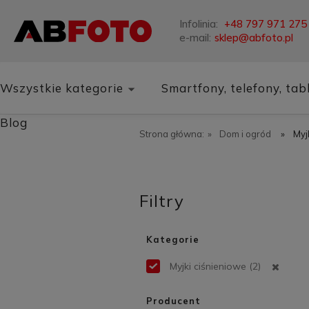
Infolinia:
+48 797 971 275
e-mail:
sklep@abfoto.pl
Wszystkie kategorie
Smartfony, telefony, tab
Blog
Strona główna:
»
Dom i ogród
»
Myj
Filtry
Kategorie
Myjki ciśnieniowe
(2)
Producent