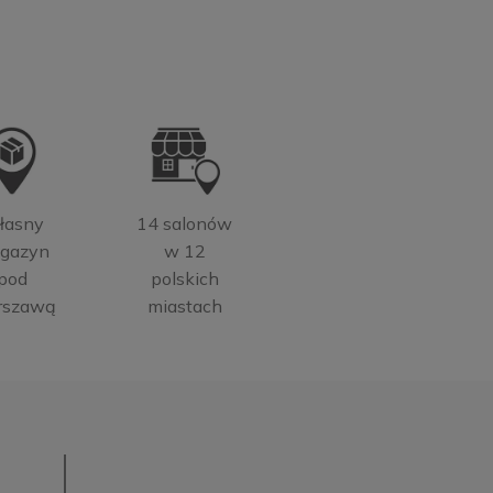
łasny
14 salonów
gazyn
w 12
pod
polskich
rszawą
miastach