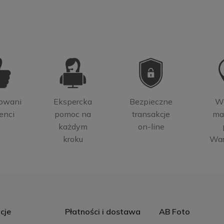
owani
Ekspercka
Bezpieczne
W
enci
pomoc na
transakcje
ma
każdym
on-line
kroku
Wa
cje
Płatności i dostawa
AB Foto