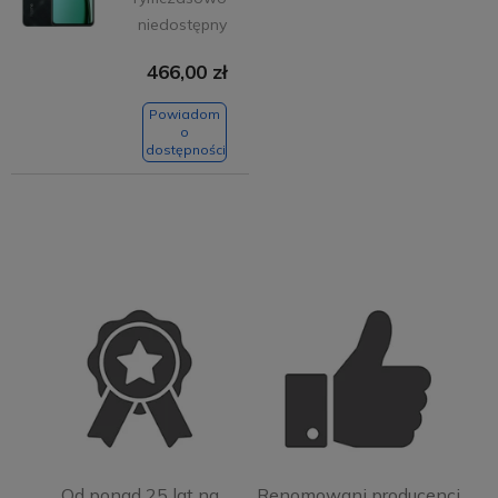
niedostępny
466,00 zł
Powiadom
o
dostępności
Od ponad 25 lat na
Renomowani producenci