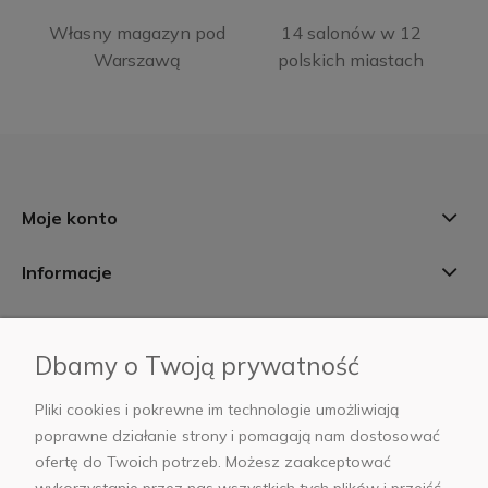
Własny magazyn pod
14 salonów w 12
Warszawą
polskich miastach
Moje konto
Informacje
Płatności i dostawa
Dbamy o Twoją prywatność
AB Foto
Pliki cookies i pokrewne im technologie umożliwiają
poprawne działanie strony i pomagają nam dostosować
ofertę do Twoich potrzeb. Możesz zaakceptować