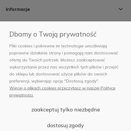
Informacje
Płatności i dostawa
Dbamy o Twoją prywatność
AB Foto
Pliki cookies i pokrewne im technologie umożliwiają
poprawne działanie strony i pomagają nam dostosować
ofertę do Twoich potrzeb. Możesz zaakceptować
wykorzystanie przez nas wszystkich tych plików i przejść
sklep@abfoto.pl
do sklepu lub dostosować użycie plików do swoich
preferencji, wybierając opcję "Dostosuj zgody".
+48 797 971 275
Więcej o plikach cookies przeczytasz w naszej Polityce
prywatności.
zaakceptuj tylko niezbędne
© 2025 Wszelkie prawa zastrzeżone. Serwis własnością:
AB FOTO
dostosuj zgody
Sp. z o.o.