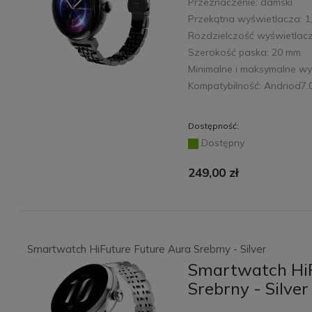
Przeznaczenie: damski
Przekątna wyświetlacza: 1
Rozdzielczość wyświetlacz
Szerokość paska: 20 mm
Minimalne i maksymalne w
Kompatybilność: Andriod7.
Dostępność:
Dostępny
249,00 zł
Smartwatch HiFuture Future Aura Srebrny - Silver
Smartwatch HiF
Srebrny - Silver