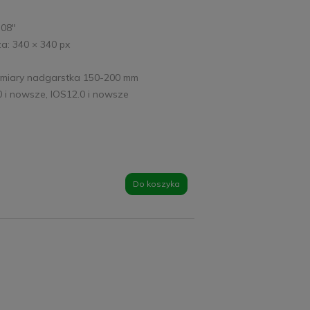
,08"
a: 340 × 340 px
ymiary nadgarstka 150-200 mm
0 i nowsze, IOS12.0 i nowsze
Do koszyka