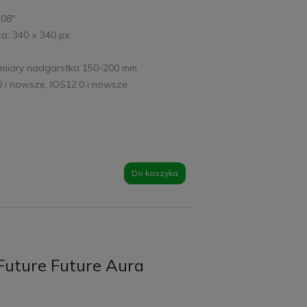
,08"
a: 340 × 340 px
ymiary nadgarstka 150-200 mm
0 i nowsze, IOS12.0 i nowsze
Do koszyka
uture Future Aura