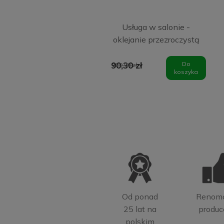
Usługa w salonie -
oklejanie przezroczystą
folią ochronną
PanzerGlass - ekran
90,30 zł
Do
129,00 zł
koszyka
smartfona
Od ponad
Renom
25 lat na
produc
polskim