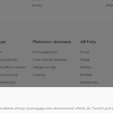
kroku
Wa
cje
Płatności i dostawa
AB Foto
n
Formy płatności
O nas
prywatności
Czas i koszty dostawy
Usługi
ia plików cookies
Zakupy na raty
Salony
ny promocji
Leasing
Kontakt
reklamacje
Aktualności
Kariera
e działanie strony i pomagają nam dostosować ofertę do Twoich po
025 Wszelkie prawa zastrzeżone. Serwis własnością:
AB FOTO Sp. z 