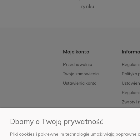
rynku
Moje konto
Informa
Przechowalnia
Regulami
Twoje zamówienia
Polityka 
Ustawienia konta
Ustawien
Regulami
Zwroty i 
FAQ
Dbamy o Twoją prywatność
Pliki cookies i pokrewne im technologie umożliwiają poprawn
© 2