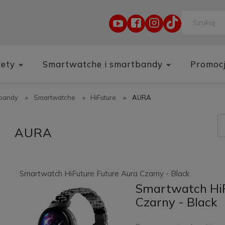
lety
Smartwatche i smartbandy
Promoc
tbandy
»
Smartwatche
»
HiFuture
»
AURA
AURA
Smartwatch HiFuture Future Aura Czarny - Black
Smartwatch HiF
Czarny - Black