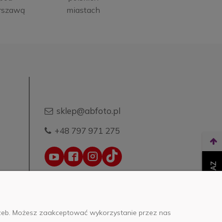
rszawą
miastach
sklep@abfoto.pl
+48 797 971 275
WEŹ LEASING TERAZ
trzeb. Możesz zaakceptować wykorzystanie przez nas
o.o.