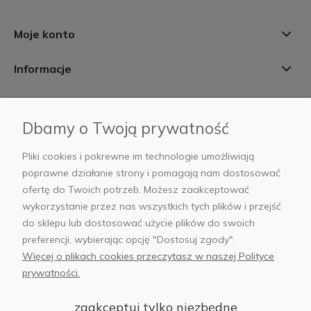
Moje konto
Informacje
Płatności i dostawa
Dbamy o Twoją prywatność
AB Foto
Pliki cookies i pokrewne im technologie umożliwiają
poprawne działanie strony i pomagają nam dostosować
ofertę do Twoich potrzeb. Możesz zaakceptować
wykorzystanie przez nas wszystkich tych plików i przejść
sklep@abfoto.pl
do sklepu lub dostosować użycie plików do swoich
preferencji, wybierając opcję "Dostosuj zgody".
+48 797 971 275
Więcej o plikach cookies przeczytasz w naszej Polityce
prywatności.
zaakceptuj tylko niezbędne