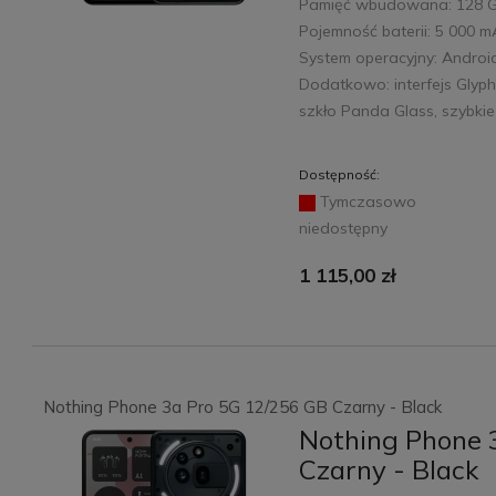
Pamięć wbudowana: 128 
Pojemność baterii: 5 000 
System operacyjny: Androi
Dodatkowo: interfejs Glyph
szkło Panda Glass, szybki
Dostępność:
Tymczasowo
niedostępny
1 115,00 zł
Nothing Phone 3a Pro 5G 12/256 GB Czarny - Black
Nothing Phone 
Czarny - Black