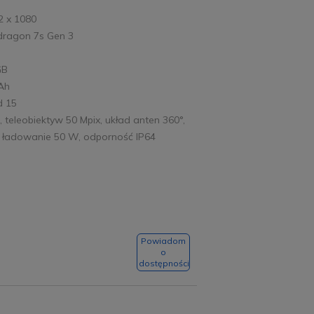
2 x 1080
dragon 7s Gen 3
GB
mAh
d 15
, teleobiektyw 50 Mpix, układ anten 360°,
e ładowanie 50 W, odporność IP64
Powiadom
o
dostępności