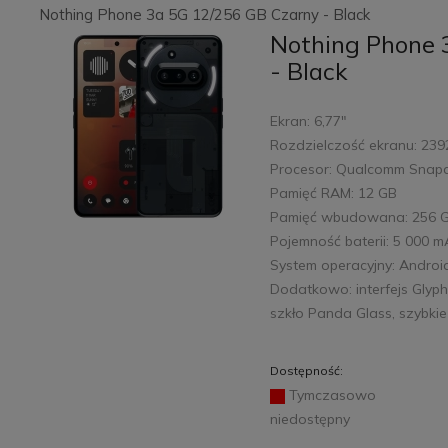
Nothing Phone 3a 5G 12/256 GB Czarny - Black
Nothing Phone 
- Black
Ekran: 6,77"
Rozdzielczość ekranu: 239
Procesor: Qualcomm Snap
Pamięć RAM: 12 GB
Pamięć wbudowana: 256 
Pojemność baterii: 5 000 
System operacyjny: Androi
Dodatkowo: interfejs Glyph
szkło Panda Glass, szybki
Dostępność:
Tymczasowo
niedostępny