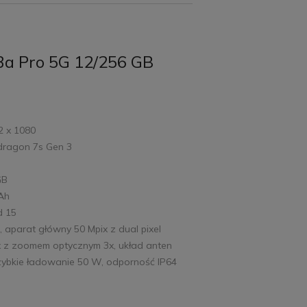
3a Pro 5G 12/256 GB
2 x 1080
dragon 7s Gen 3
GB
mAh
d 15
, aparat główny 50 Mpix z dual pixel
x z zoomem optycznym 3x, układ anten
szybkie ładowanie 50 W, odporność IP64