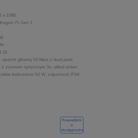
2 x 1080
dragon 7s Gen 3
GB
mAh
d 15
, aparat główny 50 Mpix z dual pixel
x z zoomem optycznym 3x, układ anten
szybkie ładowanie 50 W, odporność IP64
Powiadom
o
dostępności