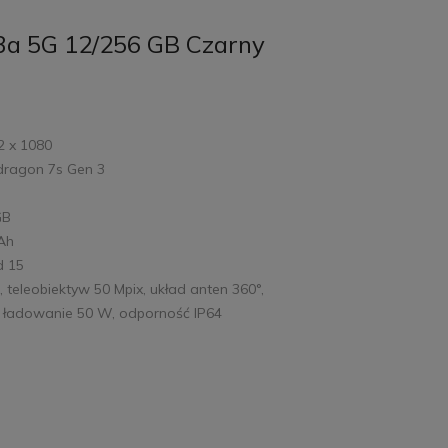
3a 5G 12/256 GB Czarny
2 x 1080
dragon 7s Gen 3
GB
mAh
d 15
, teleobiektyw 50 Mpix, układ anten 360°,
e ładowanie 50 W, odporność IP64