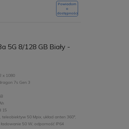
Powiadom
o
dostępności
a 5G 8/128 GB Biały -
2 x 1080
dragon 7s Gen 3
GB
mAh
d 15
, teleobiektyw 50 Mpix, układ anten 360°,
e ładowanie 50 W, odporność IP64