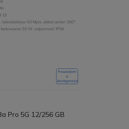
GB
mAh
d 15
, teleobiektyw 50 Mpix, układ anten 360°,
e ładowanie 50 W, odporność IP64
Powiadom
o
dostępności
3a Pro 5G 12/256 GB