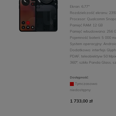
Ekran: 6,77"
Rozdzielczość ekranu: 239
Procesor: Qualcomm Snap
Pamięć RAM: 12 GB
Pamięć wbudowana: 256 
Pojemność baterii: 5 000 
System operacyjny: Androi
Dodatkowo: interfejs Glyph
PDAF, teleobiektyw 50 Mpi
360°, szkło Panda Glass, 
Dostępność:
Tymczasowo
niedostępny
1 733,00 zł