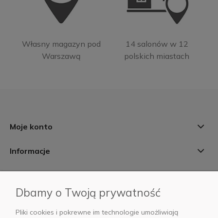
Własny magazyn pod
14 salonów w 12
Warszawą
polskich miastach
Moje konto
Informacje
Płatności i dostawa
Dbamy o Twoją prywatność
AB Foto
Pliki cookies i pokrewne im technologie umożliwiają